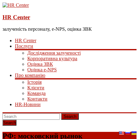
HR Center
залученість персоналу, e-NPS, оцінка ЗВК
HR Center
Послуги
Дослідження залученості
Корпоративна культура
Оцінка ЗВК
Оцінка e-NPS
Про компанію
Історія
Клієнти
Команда
Контакти
HR-Новини
Search
РФ: московский рынок