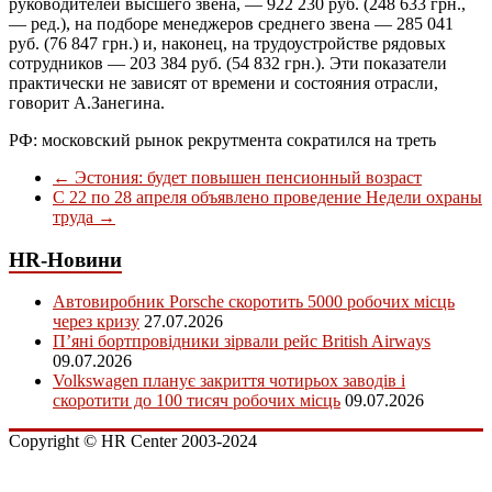
руководителей высшего звена, — 922 230 руб. (248 633 грн.,
— ред.), на подборе менеджеров среднего звена — 285 041
руб. (76 847 грн.) и, наконец, на трудоустройстве рядовых
сотрудников — 203 384 руб. (54 832 грн.). Эти показатели
практически не зависят от времени и состояния отрасли,
говорит А.Занегина.
РФ: московский рынок рекрутмента сократился на треть
←
Эстония: будет повышен пенсионный возраст
С 22 по 28 апреля объявлено проведение Недели охраны
труда
→
HR-Новини
Автовиробник Porsche скоротить 5000 робочих місць
через кризу
27.07.2026
П’яні бортпровідники зірвали рейс British Airways
09.07.2026
Volkswagen планує закриття чотирьох заводів і
скоротити до 100 тисяч робочих місць
09.07.2026
Copyright © HR Center 2003-2024