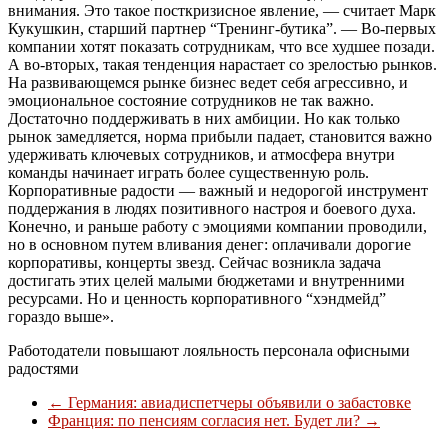
внимания. Это такое посткризисное явление, — считает Марк
Кукушкин, старший партнер “Тренинг-бутика”. — Во-первых
компании хотят показать сотрудникам, что все худшее позади.
А во-вторых, такая тенденция нарастает со зрелостью рынков.
На развивающемся рынке бизнес ведет себя агрессивно, и
эмоциональное состояние сотрудников не так важно.
Достаточно поддерживать в них амбиции. Но как только
рынок замедляется, норма прибыли падает, становится важно
удерживать ключевых сотрудников, и атмосфера внутри
команды начинает играть более существенную роль.
Корпоративные радости — важный и недорогой инструмент
поддержания в людях позитивного настроя и боевого духа.
Конечно, и раньше работу с эмоциями компании проводили,
но в основном путем вливания денег: оплачивали дорогие
корпоративы, концерты звезд. Сейчас возникла задача
достигать этих целей малыми бюджетами и внутренними
ресурсами. Но и ценность корпоративного “хэндмейд”
гораздо выше».
Работодатели повышают лояльность персонала офисными
радостями
←
Германия: авиадиспетчеры объявили о забастовке
Франция: по пенсиям согласия нет. Будет ли?
→