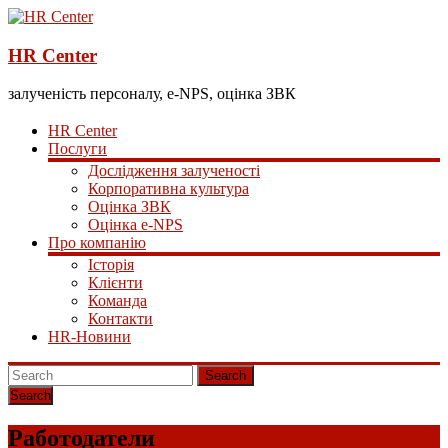
HR Center
залученість персоналу, e-NPS, оцінка ЗВК
HR Center
Послуги
Дослідження залученості
Корпоративна культура
Оцінка ЗВК
Оцінка e-NPS
Про компанію
Історія
Клієнти
Команда
Контакти
HR-Новини
Search
Работодатели