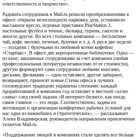
ответственность и творчество».
Радовать сотрудников в Mail.ru решили преобразованиями в
офисе: открыли велосипедную парковку, душ, установили
массажное кресло, игровые приставки PlayStation 3,
настольные футбол и теннис, бильярд, турник, гантели и
многое другое. Во всех столовых компании — бесплатные
чай, кофе, молоко, печенье, булочки и т. д. А раз в две недели
— полдник с булочками из любимой всеми кофейни
«Старбакс». В офисе две корпоративные библиотеки. Одна —
из книг, заказанных сотрудниками за счет компании (любая
профессиональная литература независимо от ее стоимости),
другую формируют сами сотрудники любыми книгами,
дисками, фильмами — одни оставляют, другие забирают,
возвращают, приносят новые.Стены офиса в лучших
голливудских традициях украшены слепками: каждый
проработавший в компании год оставляет в местной «аллее
славы» след своей ладони.«В интернет-бизнесе, как нигде,
самое главное — это люди. Соответственно, задача их
мотивации и организации комфортных рабочих условий для
нас одна из важнейших и стратегических», — рассказывает
Алена Владимирская, руководитель направления привлечения
талантов Mail.ru.
«Поддержанию эмоций в компаниях стали уделять все больше