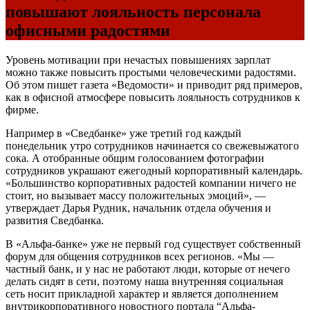
повышают лояльность персонала
офисными радостями
Уровень мотивации при нечастых повышениях зарплат
можно также повысить простыми человеческими радостями.
Об этом пишет газета «Ведомости» и приводит ряд примеров,
как в офисной атмосфере повысить лояльность сотрудников к
фирме.
Например в «Сведбанке» уже третий год каждый
понедельник утро сотрудников начинается со свежевыжатого
сока. А отобранные общим голосованием фотографии
сотрудников украшают ежегодный корпоративный календарь.
«Большинство корпоративных радостей компании ничего не
стоит, но вызывает массу положительных эмоций», —
утверждает Дарья Рудник, начальник отдела обучения и
развития Сведбанка.
В «Альфа-банке» уже не первый год существует собственный
форум для общения сотрудников всех регионов. «Мы —
частный банк, и у нас не работают люди, которые от нечего
делать сидят в сети, поэтому наша внутренняя социальная
сеть носит прикладной характер и является дополнением
внутрикорпоративного новостного портала “Альфа-