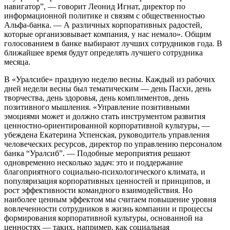
навигатор”, — говорит Леонид Игнат, директор по
информационной политике и связям с общественностью
Альфа-банка. — А различных корпоративных радостей,
которые организовывает компания, у нас немало». Общим
голосованием в банке выбирают лучших сотрудников года. В
ближайшее время будут определять лучшего сотрудника
месяца.
В «Уралсибе» праздную неделю весны. Каждый из рабочих
дней недели весны был тематическим — день Пасхи, день
творчества, день здоровья, день комплиментов, день
позитивного мышления. «Управление позитивными
эмоциями может и должно стать инструментом развития
ценностно-ориентированной корпоративной культуры, —
убеждена Екатерина Успенская, руководитель управления
человеческих ресурсов, директор по управлению персоналом
банка “Уралсиб”. — Подобные мероприятия решают
одновременно несколько задач: это и поддержание
благоприятного социально-психологического климата, и
популяризация корпоративных ценностей и принципов, и
рост эффективности командного взаимодействия. Но
наиболее ценным эффектом мы считаем повышение уровня
вовлеченности сотрудников в жизнь компании и процессы
формирования корпоративной культуры, основанной на
ценностях — таких, например, как социальная