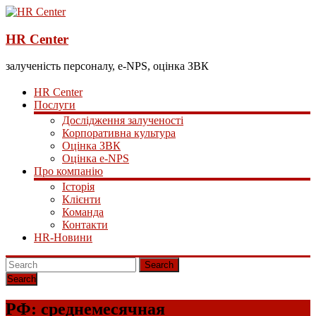
HR Center
залученість персоналу, e-NPS, оцінка ЗВК
HR Center
Послуги
Дослідження залученості
Корпоративна культура
Оцінка ЗВК
Оцінка e-NPS
Про компанію
Історія
Клієнти
Команда
Контакти
HR-Новини
Search
РФ: среднемесячная