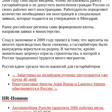
2008 году. Они были введены, чтобы легализовать работу
гастарбайтеров и не допустить вытеснения граждан России со
своих рабочих мест иностранцами. Работодатели определяют
количество необходимых им иностранцев в специальных
заявках, которые подаются на утверждение в Минздрав.
Ранее российские регионы сами формировали квоты,
направляя заявки в министерство.
Спад в экономике в 2009 году привел к тому, что зарплаты на
многих производствах были снижены, а гастарбайтеры были
вынуждены вернуться на родину. В частности, кризис
значительно затронул отрасль строительства, в которой в
России традиционно трудится много мигрантов.
Россия вдвое урезала число вакансий для гастарбайтеров
←
Забастовка на чилийском руднике продолжается уже
почти 40 дней
Рекрутинговые бренды Antal Russia и Laurence Simons
объединяются в России
→
HR-Новини
Автовиробник Porsche скоротить 5000 робочих місць