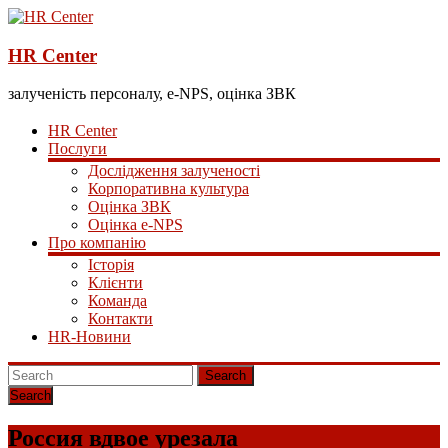
HR Center
залученість персоналу, e-NPS, оцінка ЗВК
HR Center
Послуги
Дослідження залученості
Корпоративна культура
Оцінка ЗВК
Оцінка e-NPS
Про компанію
Історія
Клієнти
Команда
Контакти
HR-Новини
Search
Россия вдвое урезала