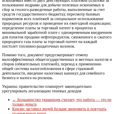
ископаемых вместо двух действующих платежей (платежи за
пользование недрами для добычи полезных ископаемых и
сбор за геолого-разведочные работы, выполненные за счет
средств государственного бюджета); пересмотр базовых
нормативов всех платежей за специальное использование
природных ресурсов и проведение их ежегодной индексации;
определение платы за торговый патент в процентах к
минимальной заработной плате с одновременным внедрением
для пунктов продажи нефтепродуктов, сжиженного и сжатого
природного газа платы за торговый патент на каждый
пистолет топливно-раздаточных колонок.
Помимо того, документ предусматривает отмену
малоэффективных общегосударственных и местных налогов и
сборов (обязательных платежей), переход к применению
общей системы налогообложения в сфере страховой
деятельности, введение налоговых каникул для семейного
бизнеса и налога на роскошь.
Украина: правительство планирует законодательно
урегулировать легализацию теневых доходов
←
Большинство украинцев считает, что работа — это не
только деньги
Кризис заставил людей больше экономить и покупать
подержанные вещи
→