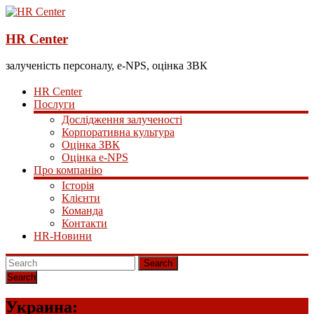
HR Center
залученість персоналу, e-NPS, оцінка ЗВК
HR Center
Послуги
Дослідження залученості
Корпоративна культура
Оцінка ЗВК
Оцінка e-NPS
Про компанію
Історія
Клієнти
Команда
Контакти
HR-Новини
Search
Украина: