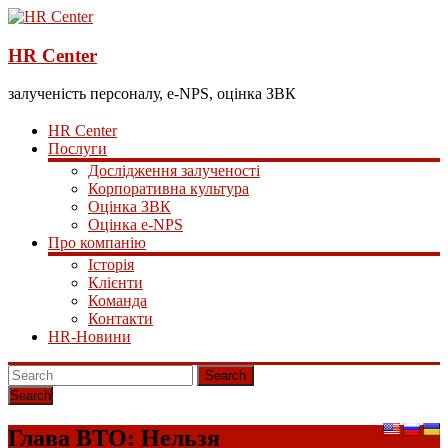
HR Center
залученість персоналу, e-NPS, оцінка ЗВК
HR Center
Послуги
Дослідження залученості
Корпоративна культура
Оцінка ЗВК
Оцінка e-NPS
Про компанію
Історія
Клієнти
Команда
Контакти
HR-Новини
Search
Глава ВТО: Нельзя