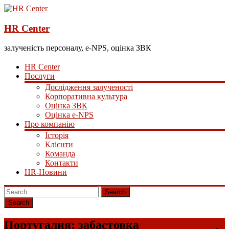
HR Center
залученість персоналу, e-NPS, оцінка ЗВК
HR Center
Послуги
Дослідження залученості
Корпоративна культура
Оцінка ЗВК
Оцінка e-NPS
Про компанію
Історія
Клієнти
Команда
Контакти
HR-Новини
Search
Португалия: забастовка