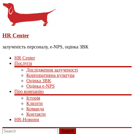
HR Center
залученість персоналу, e-NPS, оцінка ЗВК
HR Center
Послуги
Дослідження залученості
Корпоративна культура
Оцінка ЗВК
Оцінка e-NPS
Про компанію
Історія
Клієнти
Команда
Контакти
HR-Новини
Search