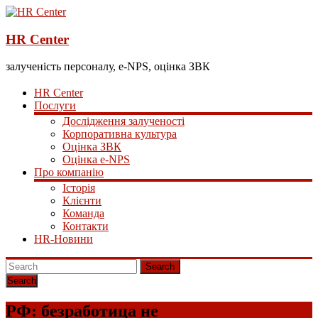
HR Center
залученість персоналу, e-NPS, оцінка ЗВК
HR Center
Послуги
Дослідження залученості
Корпоративна культура
Оцінка ЗВК
Оцінка e-NPS
Про компанію
Історія
Клієнти
Команда
Контакти
HR-Новини
Search
РФ: безработица не