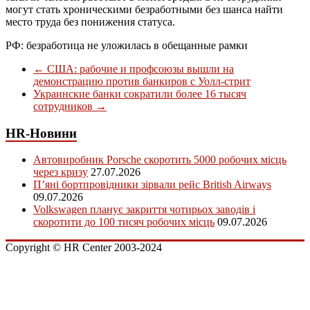
могут стать хроническими безработными без шанса найти
место труда без понижения статуса.
РФ: безработица не уложилась в обещанные рамки
←
США: рабочие и профсоюзы вышли на
демонстрацию против банкиров с Уолл-стрит
Украинские банки сократили более 16 тысяч
сотрудников
→
HR-Новини
Автовиробник Porsche скоротить 5000 робочих місць
через кризу
27.07.2026
П’яні бортпровідники зірвали рейс British Airways
09.07.2026
Volkswagen планує закриття чотирьох заводів і
скоротити до 100 тисяч робочих місць
09.07.2026
Copyright © HR Center 2003-2024