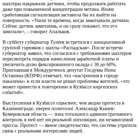
шахтеры накрывали датчики, чтобы продолжать работать
даже при повышенной концентрации метана. Иначе
сработавшая сигнализация заставила бы их выйти на
поверхность. «Ушли те времена, когда заматывали датчики.
Сейчас датчик замотаешь, и он сразу покажет, что его
замотали», – говорит Апальков.
В субботу губернатор Тулеев встретился с инициативной
группой горняков с шахты «Распадская». После встречи
губернатор заявил, что согласился с требованиями шахтеров
пересмотреть порядок начисления заработной платы и
увеличить долю фиксированного оклада с 30 до 60%.
Приехавшая в Междуреченск депутат Госдумы Нина
Останина (КПРФ) отмечает, что «настроения в городе
накалены» и если власти не решат проблемы жителей, «это
может привести к повторению в Кузбассе киргизских
событий».
Выступления в Кузбассе серьезнее, чем акции протеста в
Калининграде, уверен политолог Александр Кынев:
Кемеровская область — зона тотального административного
контроля, в ней нет ни реальной оппозиции, ни независимой
прессы. Протест — явное свидетельство, что система утратила
связь с реальными интересами людей.