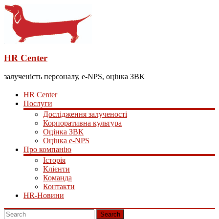
HR Center
залученість персоналу, e-NPS, оцінка ЗВК
HR Center
Послуги
Дослідження залученості
Корпоративна культура
Оцінка ЗВК
Оцінка e-NPS
Про компанію
Історія
Клієнти
Команда
Контакти
HR-Новини
Search