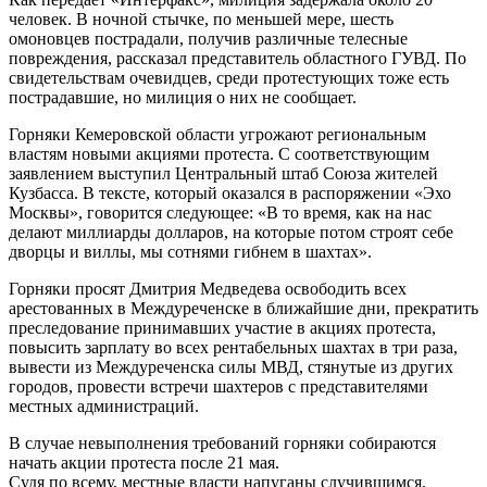
человек. В ночной стычке, по меньшей мере, шесть
омоновцев пострадали, получив различные телесные
повреждения, рассказал представитель областного ГУВД. По
свидетельствам очевидцев, среди протестующих тоже есть
пострадавшие, но милиция о них не сообщает.
Горняки Кемеровской области угрожают региональным
властям новыми акциями протеста. С соответствующим
заявлением выступил Центральный штаб Союза жителей
Кузбасса. В тексте, который оказался в распоряжении «Эхо
Москвы», говорится следующее: «В то время, как на нас
делают миллиарды долларов, на которые потом строят себе
дворцы и виллы, мы сотнями гибнем в шахтах».
Горняки просят Дмитрия Медведева освободить всех
арестованных в Междуреченске в ближайшие дни, прекратить
преследование принимавших участие в акциях протеста,
повысить зарплату во всех рентабельных шахтах в три раза,
вывести из Междуреченска силы МВД, стянутые из других
городов, провести встречи шахтеров с представителями
местных администраций.
В случае невыполнения требований горняки собираются
начать акции протеста после 21 мая.
Судя по всему, местные власти напуганы случившимся.