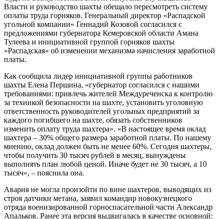
Власти и руководство шахты обещало пересмотреть систему
оплаты труда горняков. Генеральный директор «Распадской
угольной компании» Геннадий Козовой согласился с
предложениями губернатора Кемеровской области Амана
Тулеева и инициативной группой горняков шахты
«Распадская» об изменении механизма начисления заработной
платы.
Как сообщила лидер инициативной группы работников
шахты Елена Першина, «губернатор согласился с нашими
требованиями: привлечь жителей Междуреченска к контролю
за техникой безопасности на шахте, установить уголовную
ответственность руководителей угольных предприятий за
каждого погибшего на шахте, обязать собственников
изменить оплату труда шахтера». «В настоящее время оклад
шахтера – 30% общего размера заработной платы. По нашему
мнению, оклад должен быть не менее 60%. Сегодня шахтеры,
чтобы получить 30 тысяч рублей в месяц, вынуждены
выполнять план любой ценой. Иначе будет не 30 тысяч, а 10
тысяч», – пояснила она.
Авария не могла произойти по вине шахтеров, выводящих из
строя датчики метана, заявил командир новокузнецкого
отряда военизированной горноспасательной части Александр
Апальков. Ранее эта версия выдвигалась в качестве основной: