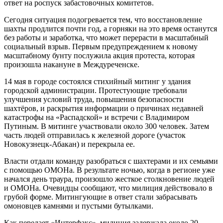
ответ на роспуск забастовочных комитетов.
Сегодня ситуация подогревается тем, что восстановление
шахты продлится почти год, а горняки на это время останутся
без работы и заработка, что может перерасти в масштабный
социальный взрыв. Первым предупреждением к новому
масштабному бунту послужила акция протеста, которая
произошла накануне в Междуреченске.
14 мая в городе состоялся стихийный митинг у здания
городской администрации. Протестующие требовали
улучшения условий труда, повышения безопасности
шахтёров, и раскрытия информации о причинах недавней
катастрофы на «Распадской» и встречи с Владимиром
Путиным. В митинге участвовали около 300 человек. Затем
часть людей отправилась к железной дороге (участок
Новокузнецк-Абакан) и перекрыла ее.
Власти отдали команду разобраться с шахтерами и их семьями
с помощью ОМОНа. В результате ночью, когда в регионе уже
начался день траура, произошло жесткое столкновение людей
и ОМОНа. Очевидцы сообщают, что милиция действовало в
грубой форме. Митингующие в ответ стали забрасывать
омоновцев камнями и пустыми бутылками.
Как передает «Интерфакс», милиция задержала около 20