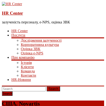
HR Center
залученість персоналу, e-NPS, оцінка ЗВК
HR Center
Послуги
Дослідження залученості
Корпоративна культура
Оцінка ЗВК
Оцінка e-NPS
Про компанію
Історія
Клієнти
Команда
Контакти
HR-Новини
Search
США. Novartis