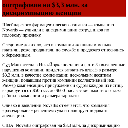
оштрафован на $3,3 млн. за
дискриминацию женщин
Швейцарского фармацевтического гиганта — компанию
Novartis — уличили в дискриминации сотрудников по
половому признаку.
Следствие доказало, что в компании женщинам меньше
платили, реже продвигали по службе и предвзято относились
к беременным.
Суд Манхэттена в Нью-Йорке постановил, что За выявленные
нарушения компании придется заплатить штраф в размере
$3,3 млн. в качестве компенсации нескольким десяткам
женщин, подавшим против компании коллективный иск.
Размер компенсации, присужденный судом каждой из истиц,
варьируется от $50 тыс. до $600 тыс. в зависимости от стажа
работы в компании и размера зарплаты.
Однако в заявлении Novartis отмечается, что компания
«разочарована» решением суда и планирует подавать
апелляцию.
США. Novartis оштрафован на $3,3 млн. за дискриминацию