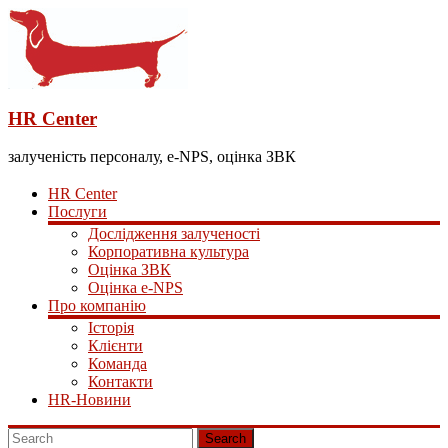
HR Center
залученість персоналу, e-NPS, оцінка ЗВК
HR Center
Послуги
Дослідження залученості
Корпоративна культура
Оцінка ЗВК
Оцінка e-NPS
Про компанію
Історія
Клієнти
Команда
Контакти
HR-Новини
Search