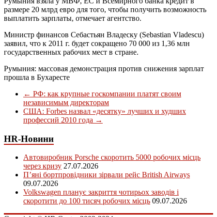
Румыния взяла у МВФ, ЕС и Всемирного банка кредит в
размере 20 млрд евро для того, чтобы получить возможность
выплатить зарплаты, отмечает агентство.
Министр финансов Себастьян Владеску (Sebastian Vladescu)
заявил, что к 2011 г. будет сокращено 70 000 из 1,36 млн
государственных рабочих мест в стране.
Румыния: массовая демонстрация против снижения зарплат
прошла в Бухаресте
←
РФ: как крупные госкомпании платят своим
независимым директорам
США: Forbes назвал «десятку» лучших и худших
профессий 2010 года
→
HR-Новини
Автовиробник Porsche скоротить 5000 робочих місць
через кризу
27.07.2026
П’яні бортпровідники зірвали рейс British Airways
09.07.2026
Volkswagen планує закриття чотирьох заводів і
скоротити до 100 тисяч робочих місць
09.07.2026