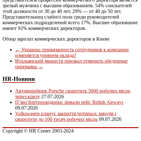
зрелый мужчина с высшим образованием. 54% соискателей
этой должности от 30 до 40 лет, 29% — от 40 до 50 лет.
Представительниц слабого пола среди руководителей
коммерческих подразделений всего 17%. Высшее образование
имеют 92% коммерческих директоров.
Обзор зарплат коммерческих директоров в Киеве
←
Украина: привязанность сотрудников к компании
измеряется уровнем оклада?
Итальянский министр призвал отменить обеденные
перерывы
→
HR-Новини
Автовиробник Porsche скоротить 5000 робочих місць
через кризу
27.07.2026
П’яні бортпровідники зірвали рейс British Airways
09.07.2026
Volkswagen планує закриття чотирьох заводів і
скоротити до 100 тисяч робочих місць
09.07.2026
Copyright © HR Center 2003-2024