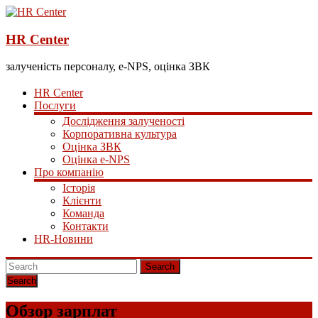
HR Center
залученість персоналу, e-NPS, оцінка ЗВК
HR Center
Послуги
Дослідження залученості
Корпоративна культура
Оцінка ЗВК
Оцінка e-NPS
Про компанію
Історія
Клієнти
Команда
Контакти
HR-Новини
Search
Обзор зарплат