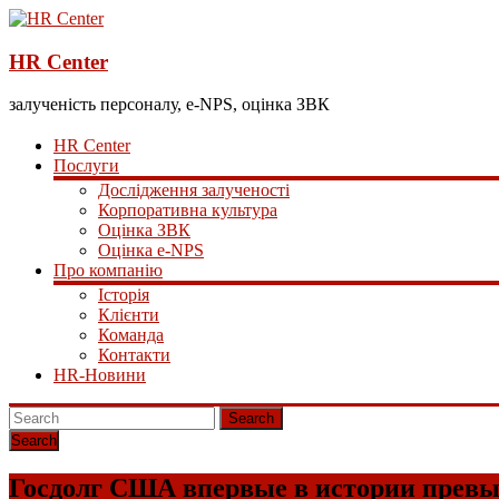
HR Center
залученість персоналу, e-NPS, оцінка ЗВК
HR Center
Послуги
Дослідження залученості
Корпоративна культура
Оцінка ЗВК
Оцінка e-NPS
Про компанію
Історія
Клієнти
Команда
Контакти
HR-Новини
Search
Госдолг США впервые в истории превы