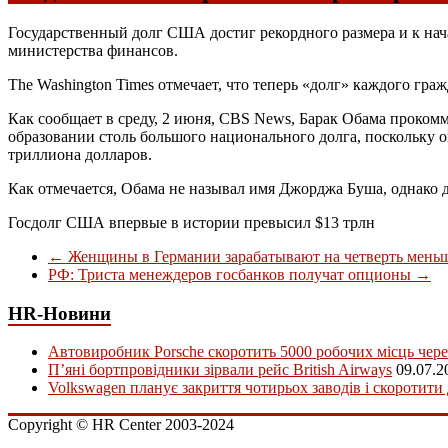
Государственный долг США достиг рекордного размера и к нач
министерства финансов.
The Washington Times отмечает, что теперь «долг» каждого гр
Как сообщает в среду, 2 июня, CBS News, Барак Обама прокомм
образовании столь большого национального долга, поскольку он
триллиона долларов.
Как отмечается, Обама не называл имя Джорджа Буша, однако д
Госдолг США впервые в истории превысил $13 трлн
←
Женщины в Германии зарабатывают на четверть мень
РФ: Триста менеждеров госбанков получат опционы
→
HR-Новини
Автовиробник Porsche скоротить 5000 робочих місць чере
П’яні бортпровідники зірвали рейс British Airways
09.07.2
Volkswagen планує закриття чотирьох заводів і скоротити
Copyright © HR Center 2003-2024