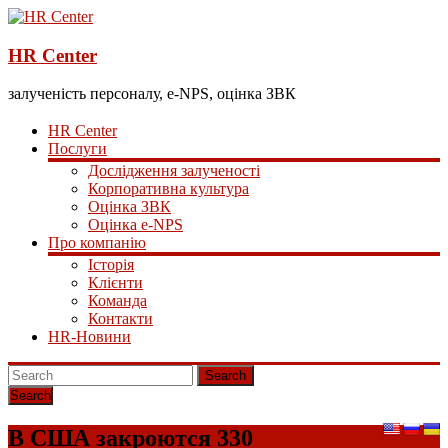
HR Center
залученість персоналу, e-NPS, оцінка ЗВК
HR Center
Послуги
Дослідження залученості
Корпоративна культура
Оцінка ЗВК
Оцінка e-NPS
Про компанію
Історія
Клієнти
Команда
Контакти
HR-Новини
Search
В США закроются 330