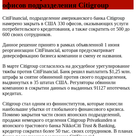
офисов подразделения Citigroup
CitiFinancial, подразделение американского банка Citigroup
намерено закрыть в США 330 офисов, оказывающих услуги
потребительского кредитования, а также сократить от 500 до
600 своих сотрудников.
Данное решение принято в рамках объявленной 1 июня
реорганизации CitiFinancial, которая предусматривает
диверсификацию бизнеса компании и смену ее названия.
В марте Citigroup согласилось на досудебное урегулирование
тяжбы против CitiFinancial. Банк решил выплатить $1,25 млн.
штрафа за снятие обвинений против своего подразделения,
выдвинутых в 35 штатах США. Регуляторы обвинили
компанию в сокрытии данных о выданных 91127 ипотечных
кредитах.
Citigroup стал одним из фининститутов, которые понесли
наибольшие убытки от глобального финансового кризиса.
Помимо закрытия части своих японских подразделений,
продажи немецкого отделения Citigroup Privatkunden и
японского трастового банка NikkoCiti Trust & Banking,
кредитор сократил более 50 тыс. своих сотрудников. В планах