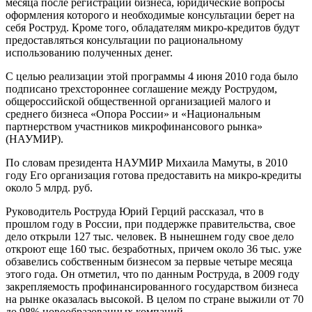
месяца после регистрации бизнеса, юридические вопросы
оформления которого и необходимые консультации берет на
себя Роструд. Кроме того, обладателям микро-кредитов будут
предоставляться консультации по рациональному
использованию полученных денег.
С целью реализации этой программы 4 июня 2010 года было
подписано трехстороннее соглашение между Рострудом,
общероссийской общественной организацией малого и
среднего бизнеса «Опора России» и «Национальным
партнерством участников микрофинансового рынка»
(НАУМИР).
По словам президента НАУМИР Михаила Мамуты, в 2010
году Его организация готова предоставить на микро-кредиты
около 5 млрд. руб.
Руководитель Роструда Юрий Герций рассказал, что в
прошлом году в России, при поддержке правительства, свое
дело открыли 127 тыс. человек. В нынешнем году свое дело
откроют еще 160 тыс. безработных, причем около 36 тыс. уже
обзавелись собственным бизнесом за первые четыре месяца
этого года. Он отметил, что по данным Роструда, в 2009 году
закрепляемость профинансированного государством бизнеса
на рынке оказалась высокой. В целом по стране выжили от 70
до 98% новообразованных компаний.