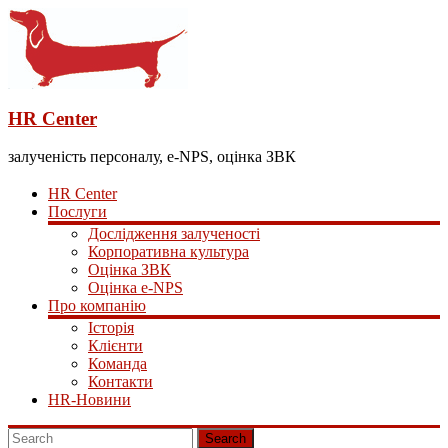
HR Center
залученість персоналу, e-NPS, оцінка ЗВК
HR Center
Послуги
Дослідження залученості
Корпоративна культура
Оцінка ЗВК
Оцінка e-NPS
Про компанію
Історія
Клієнти
Команда
Контакти
HR-Новини
Search