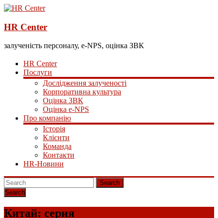
HR Center
залученість персоналу, e-NPS, оцінка ЗВК
HR Center
Послуги
Дослідження залученості
Корпоративна культура
Оцінка ЗВК
Оцінка e-NPS
Про компанію
Історія
Клієнти
Команда
Контакти
HR-Новини
Search
Китай: серия