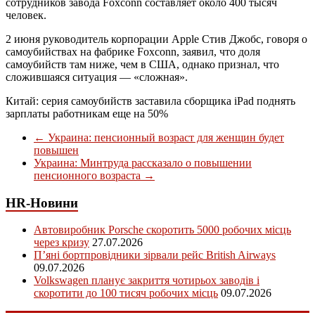
сотрудников завода Foxconn составляет около 400 тысяч
человек.
2 июня руководитель корпорации Apple Стив Джобс, говоря о
самоубийствах на фабрике Foxconn, заявил, что доля
самоубийств там ниже, чем в США, однако признал, что
сложившаяся ситуация — «сложная».
Китай: серия самоубийств заставила сборщика iPad поднять
зарплаты работникам еще на 50%
←
Украина: пенсионный возраст для женщин будет
повышен
Украина: Минтруда рассказало о повышении
пенсионного возраста
→
HR-Новини
Автовиробник Porsche скоротить 5000 робочих місць
через кризу
27.07.2026
П’яні бортпровідники зірвали рейс British Airways
09.07.2026
Volkswagen планує закриття чотирьох заводів і
скоротити до 100 тисяч робочих місць
09.07.2026