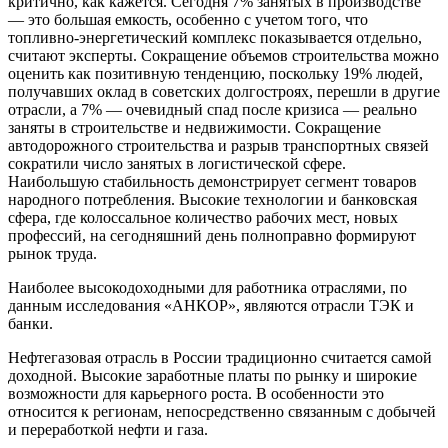
критично, как кажется. Сегодня 7% занятых в производстве
— это большая емкость, особенно с учетом того, что
топливно-энергетический комплекс показывается отдельно,
считают эксперты. Сокращение объемов строительства можно
оценить как позитивную тенденцию, поскольку 19% людей,
получавших оклад в советских долгостроях, перешли в другие
отрасли, а 7% — очевидный спад после кризиса — реально
заняты в строительстве и недвижимости. Сокращение
автодорожного строительства и разрыв транспортных связей
сократили число занятых в логистической сфере.
Наибольшую стабильность демонстрирует сегмент товаров
народного потребления. Высокие технологии и банковская
сфера, где колоссальное количество рабочих мест, новых
профессий, на сегодняшний день полноправно формируют
рынок труда.
Наиболее высокодоходными для работника отраслями, по
данным исследования «АНКОР», являются отрасли ТЭК и
банки.
Нефтегазовая отрасль в России традиционно считается самой
доходной. Высокие заработные платы по рынку и широкие
возможности для карьерного роста. В особенности это
относится к регионам, непосредственно связанным с добычей
и переработкой нефти и газа.