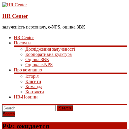
HR Center
залученість персоналу, e-NPS, оцінка ЗВК
HR Center
Послуги
Дослідження залученості
Корпоративна культура
Оцінка ЗВК
Оцінка e-NPS
Про компанію
Історія
Клієнти
Команда
Контакти
HR-Новини
Search
РФ: ожидается