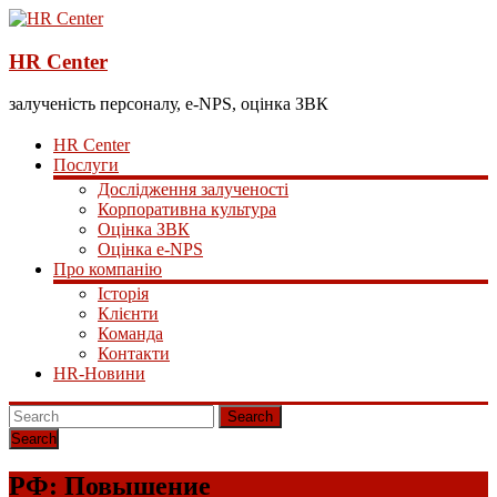
HR Center
залученість персоналу, e-NPS, оцінка ЗВК
HR Center
Послуги
Дослідження залученості
Корпоративна культура
Оцінка ЗВК
Оцінка e-NPS
Про компанію
Історія
Клієнти
Команда
Контакти
HR-Новини
Search
РФ: Повышение