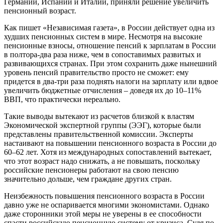
Германии, Испании и Италии, приняли решение увеличить
пенсионный возраст.
Как пишет «Независимая газета», в России действует одна из
худших пенсионных систем в мире. Несмотря на высокие
пенсионные взносы, отношение пенсий к зарплатам в России
в полтора-два раза ниже, чем в сопоставимых развитых и
развивающихся странах. При этом сохранить даже нынешний
уровень пенсий правительство просто не сможет: ему
придется в два-три раза поднять налоги на зарплату или вдвое
увеличить бюджетные отчисления – доведя их до 10–11%
ВВП, что практически нереально.
Такие выводы вытекают из расчетов близкой к властям
Экономической экспертной группы (ЭЭГ), которые были
представлены правительственной комиссии. Эксперты
настаивают на повышении пенсионного возраста в России до
60–62 лет. Хотя из международных сопоставлений вытекает,
что этот возраст надо снижать, а не повышать, поскольку
российские пенсионеры работают на свою пенсию
значительно дольше, чем граждане других стран.
Неизбежность повышения пенсионного возраста в России
давно уже не оспаривается многими экономистами. Однако
даже сторонники этой меры не уверены в ее способности
спасти российскую пенсионную систему от кризиса. Судя по