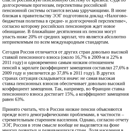
долгосрочным прогнозам, перспективы российской
пенсионной системы остаются весьма удручающими. В июне
близкая к правительству ЭЭГ подготовила доклад «Налогово-
бюджетная политика в средне- и долгосрочной перспективе»,
согласно которому российских пенсионеров ждет новое
обнищание. В ближайшие десятиления их пенсии могут
упасть ниже 20% от средних зарплат, что является абсолютно
неприемлемым по всем международным стандартам.
Сегодня Россия отличается от других стран довольно высокой
ставкой пенсионного взноса (около 16,7% в 2009-м и 22% в
2011 году) и одновременно самым низким отношением
пенсий к зарплате (коэффициент замещения составлял 27,6% в
2009 году и увеличится до 37,8% в 2011 году). В других
странах ситуация складывается иначе: не самая высокая
ставка пенсионных взносов обеспечивает довольно высокий
коэффициент замещения. Так, например, во Франции ставка
пенсионного взноса достигает 15%, а коэффициент замещения
равен 63%.
Принято считать, что в России низкие пенсии объясняются
прежде всего демографическими проблемами, в частности –
стремительным старением населения. Однако, согласно отчету
ЭЭГ, Россия в этом смысле вообще не выделяется на фоне
многих развитых и развивающихся стран. Доля населения в