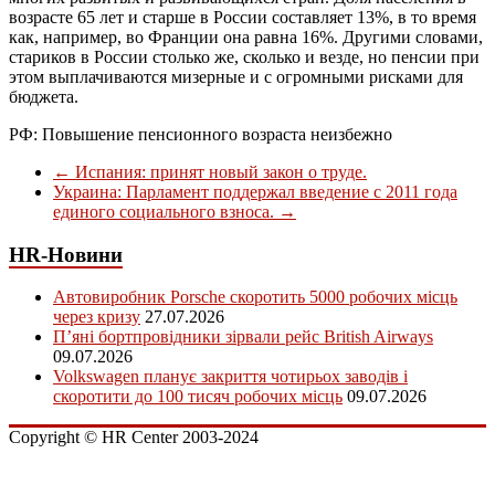
возрасте 65 лет и старше в России составляет 13%, в то время
как, например, во Франции она равна 16%. Другими словами,
стариков в России столько же, сколько и везде, но пенсии при
этом выплачиваются мизерные и с огромными рисками для
бюджета.
РФ: Повышение пенсионного возраста неизбежно
←
Испания: принят новый закон о труде.
Украина: Парламент поддержал введение с 2011 года
единого социального взноса.
→
HR-Новини
Автовиробник Porsche скоротить 5000 робочих місць
через кризу
27.07.2026
П’яні бортпровідники зірвали рейс British Airways
09.07.2026
Volkswagen планує закриття чотирьох заводів і
скоротити до 100 тисяч робочих місць
09.07.2026
Copyright © HR Center 2003-2024