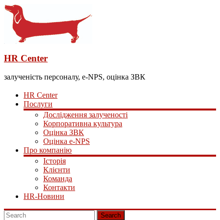
HR Center
залученість персоналу, e-NPS, оцінка ЗВК
HR Center
Послуги
Дослідження залученості
Корпоративна культура
Оцінка ЗВК
Оцінка e-NPS
Про компанію
Історія
Клієнти
Команда
Контакти
HR-Новини
Search