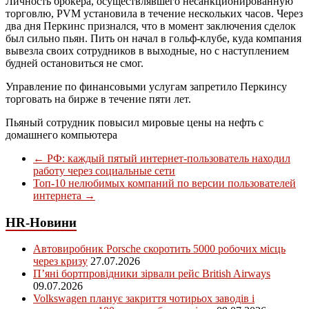
Личность брокера, осуществлявшего несанкционированную
торговлю, PVM установила в течение нескольких часов. Через
два дня Перкинс признался, что в момент заключения сделок
был сильно пьян. Пить он начал в гольф-клубе, куда компания
вывезла своих сотрудников в выходные, но с наступлением
будней остановиться не смог.
Управление по финансовыми услугам запретило Перкинсу
торговать на бирже в течение пяти лет.
Пьяный сотрудник повысил мировые цены на нефть с
домашнего компьютера
←
РФ: каждый пятый интернет-пользователь находил
работу через социальные сети
Топ-10 нелюбимых компаний по версии пользователей
интернета
→
HR-Новини
Автовиробник Porsche скоротить 5000 робочих місць
через кризу
27.07.2026
П’яні бортпровідники зірвали рейс British Airways
09.07.2026
Volkswagen планує закриття чотирьох заводів і