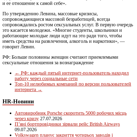
и ее отношение к самой себе».
По утверждению Левина, массовые кризисы,
сопровождающиеся массовой безработицей, всегда
сопровождались ростом сексуальных услуг. В первую очередь
это касается молодежи. «Многие студенты, школьники и
работающие молодые люди идут на это ради того, чтобы
иметь средства на развлечения, алкоголь и наркотики», —
говорит Левин.
РФ: Больше половины женщин считают приемлемыми
сексуальные отношения за вознаграждение
←
РФ: каждый пятый интернет-пользователь находил
работу через социальные сети
Топ-10 нелюбимых компаний по версии пользователей
интернета
→
HR-Новини
Автовиробник Porsche скоротить 5000 робочих місць
через кризу
27.07.2026
П’яні бортпровідники зірвали рейс British Airways
09.07.2026
Volkswagen планує закриття чотирьох заводів і