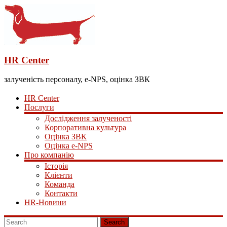
HR Center
залученість персоналу, e-NPS, оцінка ЗВК
HR Center
Послуги
Дослідження залученості
Корпоративна культура
Оцінка ЗВК
Оцінка e-NPS
Про компанію
Історія
Клієнти
Команда
Контакти
HR-Новини
Search