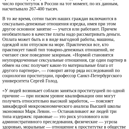
число проституток в России на тот момент, по их данным,
насчитывало 267-400 тысяч.
В то же время, сотни тысяч наших граждан включаются в
сексуально-денежные отношения изредка, имея при этом
другое основное занятие — учатся или работают. Причем
необязательно в качестве платы надо рассматривать деньги.
Оплата может быть и в виде выгодной работы, машины,
одеждой или отпуском на море. Практически все, кто
практикует такой тип товарно-денежных отношений, не
считают свое поведение зазорным. «Нормой становятся
неупорядоченные сексуальные отношения, где один партнер в
обмен на секс получает какие-то материальные блага от
другого партнера», — говорит автор ряда исследований по
социологии проституции, профессор Санкт-Петербургского
университета Сергей Голод.
«У людей возникает соблазн заняться проституцией по одной
причине — при низком уровне квалификации они могут
получить относительно высокий заработок, — поясняет
завкафедрой микроэкономического анализа Высшей школы
экономики Марк Левин. — Останавливают же людей три
типа издержек: правовые — это риск уголовного или
административного преследования, физические — угроза
здоровью, моральные — отношение к проститутке в обществе