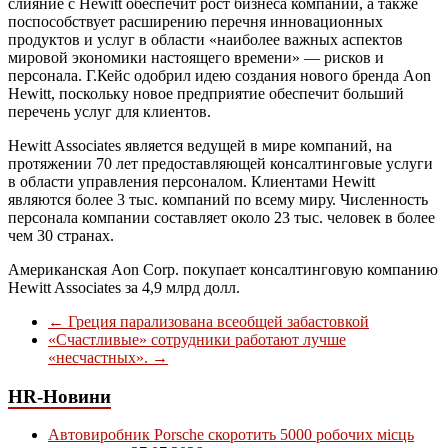
слияние с Hewitt обеспечит рост бизнеса компании, а также
поспособствует расширению перечня инновационных
продуктов и услуг в области «наиболее важных аспектов
мировой экономики настоящего времени» — рисков и
персонала. Г.Кейс одобрил идею создания нового бренда Aon
Hewitt, поскольку новое предприятие обеспечит больший
перечень услуг для клиентов.
Hewitt Associates является ведущей в мире компаний, на
протяжении 70 лет предоставляющей консалтинговые услуги
в области управления персоналом. Клиентами Hewitt
являются более 3 тыс. компаний по всему миру. Численность
персонала компании составляет около 23 тыс. человек в более
чем 30 странах.
Американская Aon Corp. покупает консалтинговую компанию
Hewitt Associates за 4,9 млрд долл.
←
Греция парализована всеобщей забастовкой
«Счастливые» сотрудники работают лучше
«несчастных».
→
HR-Новини
Автовиробник Porsche скоротить 5000 робочих місць