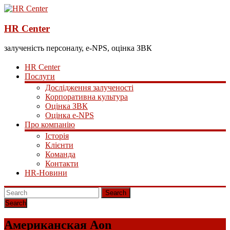
HR Center
залученість персоналу, e-NPS, оцінка ЗВК
HR Center
Послуги
Дослідження залученості
Корпоративна культура
Оцінка ЗВК
Оцінка e-NPS
Про компанію
Історія
Клієнти
Команда
Контакти
HR-Новини
Search
Американская Aon