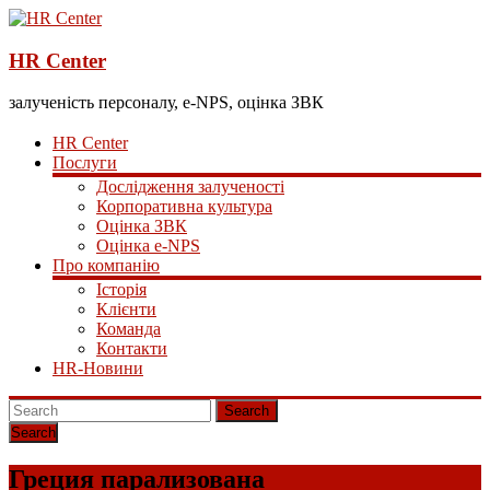
HR Center
залученість персоналу, e-NPS, оцінка ЗВК
HR Center
Послуги
Дослідження залученості
Корпоративна культура
Оцінка ЗВК
Оцінка e-NPS
Про компанію
Історія
Клієнти
Команда
Контакти
HR-Новини
Search
Греция парализована