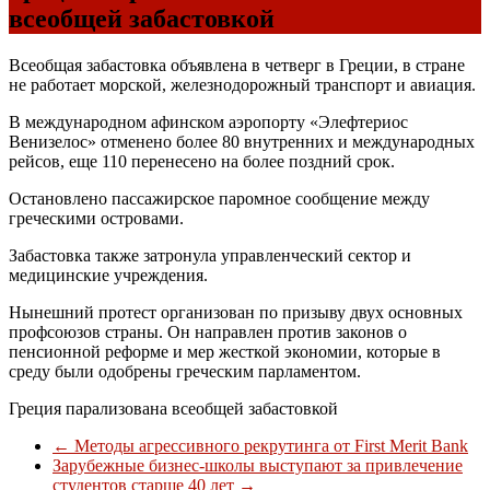
всеобщей забастовкой
Всеобщая забастовка объявлена в четверг в Греции, в стране
не работает морской, железнодорожный транспорт и авиация.
В международном афинском аэропорту «Элефтериос
Венизелос» отменено более 80 внутренних и международных
рейсов, еще 110 перенесено на более поздний срок.
Остановлено пассажирское паромное сообщение между
греческими островами.
Забастовка также затронула управленческий сектор и
медицинские учреждения.
Нынешний протест организован по призыву двух основных
профсоюзов страны. Он направлен против законов о
пенсионной реформе и мер жесткой экономии, которые в
среду были одобрены греческим парламентом.
Греция парализована всеобщей забастовкой
←
Методы агрессивного рекрутинга от First Merit Bank
Зарубежные бизнес-школы выступают за привлечение
студентов старше 40 лет
→