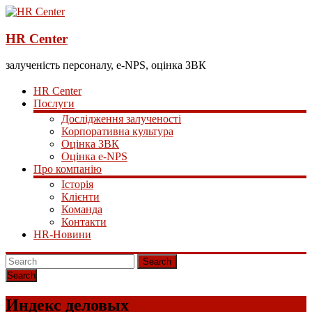
HR Center
залученість персоналу, e-NPS, оцінка ЗВК
HR Center
Послуги
Дослідження залученості
Корпоративна культура
Оцінка ЗВК
Оцінка e-NPS
Про компанію
Історія
Клієнти
Команда
Контакти
HR-Новини
Search
Индекс деловых