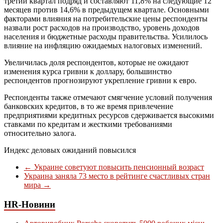
третий квартал подряд и составляют 11,8% на следующие 12
месяцев против 14,6% в предыдущем квартале. Основными
факторами влияния на потребительские цены респонденты
назвали рост расходов на производство, уровень доходов
населения и бюджетные расходы правительства. Усилилось
влияние на инфляцию ожидаемых налоговых изменений.
Увеличилась доля респондентов, которые не ожидают
изменения курса гривни к доллару, большинство
респондентов прогнозируют укрепление гривни к евро.
Респонденты также отмечают смягчение условий получения
банковских кредитов, в то же время привлечение
предприятиями кредитных ресурсов сдерживается высокими
ставками по кредитам и жесткими требованиями
относительно залога.
Индекс деловых ожиданий повысился
←
Украине советуют повысить пенсионный возраст
Украина заняла 73 место в рейтинге счастливых стран
мира
→
HR-Новини