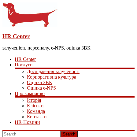
HR Center
залученість персоналу, e-NPS, оцінка ЗВК
HR Center
Послуги
Дослідження залученості
Корпоративна культура
Оцінка ЗВК
Оцінка e-NPS
Про компанію
Історія
Клієнти
Команда
Контакти
HR-Новини
Search