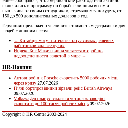
Ранее сообщалось, что американские работодатели активно
включились в программу по борьбе с лишним весом и
выплачивают своим сотрудникам, стремящимся похудеть, от
150 до 500 дополнительных долларов в год.
Германия: предложено увеличить стоимость медстраховки для
людей с лишним весом
←
Китайцы могут потерять статус самых дешевых
работников «на все руки»
Индекс Биг Мака: гривна является второй по
недооцененности валютой в мире
→
HR-Новини
Автовиробник Porsche скоротить 5000 робочих місць
через кризу
27.07.2026
П’яні бортпровідники зірвали рейс British Airways
09.07.2026
Volkswagen планує закриття чотирьох заводів і
скоротити до 100 тисяч робочих місць
09.07.2026
Copyright © HR Center 2003-2024