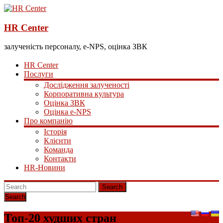
HR Center
залученість персоналу, e-NPS, оцінка ЗВК
HR Center
Послуги
Дослідження залученості
Корпоративна культура
Оцінка ЗВК
Оцінка e-NPS
Про компанію
Історія
Клієнти
Команда
Контакти
HR-Новини
Search
Топ-20 худших стран