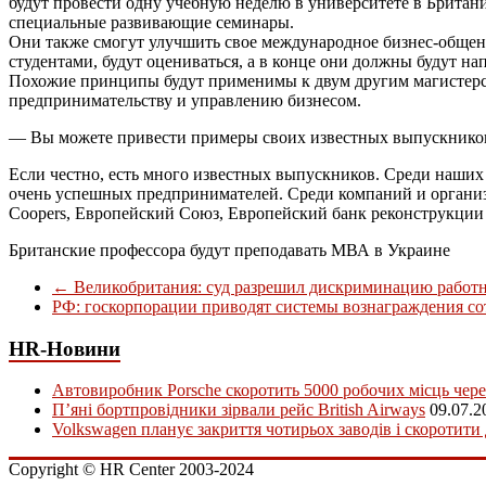
будут провести одну учебную неделю в университете в Британи
специальные развивающие семинары.
Они также смогут улучшить свое международное бизнес-общени
студентами, будут оцениваться, а в конце они должны будут н
Похожие принципы будут применимы к двум другим магистерск
предпринимательству и управлению бизнесом.
— Вы можете привести примеры своих известных выпускников
Если честно, есть много известных выпускников. Среди наши
очень успешных предпринимателей. Среди компаний и организаций
Coopers, Европейский Союз, Европейский банк реконструкции
Британские профессора будут преподавать МВА в Украине
←
Великобритания: суд разрешил дискриминацию работн
РФ: госкорпорации приводят системы вознаграждения с
HR-Новини
Автовиробник Porsche скоротить 5000 робочих місць чере
П’яні бортпровідники зірвали рейс British Airways
09.07.2
Volkswagen планує закриття чотирьох заводів і скоротити
Copyright © HR Center 2003-2024