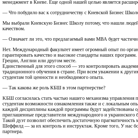
менеджмент в Киеве. Еще одной нашей целью является расшире
— Что побудило вас к сотрудничеству с Киевской Бизнес Школ
Мы выбрали Киевскую Бизнес Школу потому, что нашли людей,
качеством.
— Означает ли это, что предлагаемый вами МВА будет части
Нет. Международный факультет имеет огромный опыт по организ
гарантировать качество и высокие стандарты наших программ.
Греции, Англии или другом месте.
Единственный для этого способ — это контролировать академич
традиционного обучения в стране. При всем уважении к друг
студентам той ценности и необходимого опыта.
— Так какова же роль КБШ в этом партнерстве?
KБШ согласилась стать частью нашего механизма управления 
студентам возможности ознакомления также и с локальным опыт
каждой дисциплины каждой программы будут задействованы о
приглашенные представители международного и украинского б
Такой дуэт позволит обеспечить достаточную прагматичность м
Шеффилд — за их контроль и инструктаж. Кроме того, У нас б
партнера.