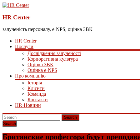
HR Center
залученість персоналу, e-NPS, оцінка ЗВК
HR Center
Послуги
Дослідження залученості
Корпоративна культура
Оцінка ЗВК
Оцінка e-NPS
Про компанію
Історія
Клієнти
Команда
Контакти
HR-Новини
Search
Британские профессора будут преподав