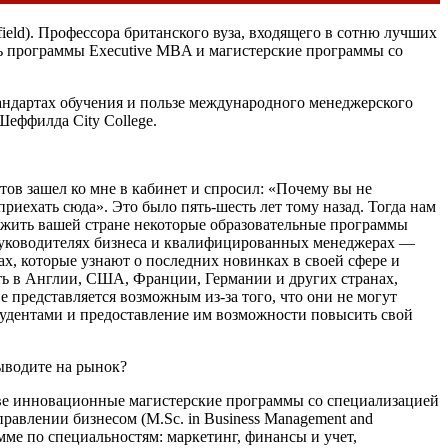
ield). Профессора британского вуза, входящего в сотню лучших
вать программы Executive MBA и магистерские программы со
андартах обучения и пользе международного менеджерского
еффилда City College.
ов зашел ко мне в кабинет и спросил: «Почему вы не
иехать сюда». Это было пять-шесть лет тому назад. Тогда нам
ложить вашей стране некоторые образовательные программы
х руководителях бизнеса и квалифицированных менеджерах —
х, которые узнают о последних новинках в своей сфере и
ть в Англии, США, Франции, Германии и других странах,
е представляется возможным из-за того, что они не могут
тудентами и предоставление им возможности повысить свой
ыводите на рынок?
две инновационные магистерские программы со специализацией
 управлении бизнесом (M.Sc. in Business Management and
мме по специальностям: маркетинг, финансы и учет,