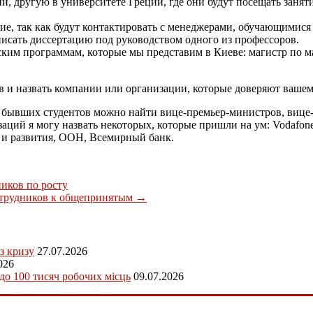
и, другую в университете Греции, где они будут посещать заня
е, так как будут контактировать с менеджерами, обучающимися 
аписать диссертацию под руководством одного из профессоров.
им программам, которые мы представим в Киеве: магистр по ма
 и назвать компании или организации, которые доверяют ваш
х бывших студентов можно найти вице-премьер-министров, вице
 я могу назвать некоторых, которые пришли на ум: Vodafone, Mic
 и развития, ООН, Всемирный банк.
иков по росту
отрудников к общепринятым
→
з кризу
27.07.2026
026
 до 100 тисяч робочих місць
09.07.2026