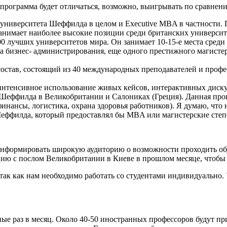
рограмма будет отличаться, возможно, выигрывать по сравнен
 университета Шеффилда в целом и Executive MBA в частности. 
нимает наиболее высокие позиции среди британских университе
00 лучших университетов мира. Он занимает 10-15-е места среди
ра бизнес- администрирования, еще одного престижного магисте
остав, состоящий из 40 международных преподавателей и профе
 интенсивное использование живых кейсов, интерактивных диск
 Шеффилда в Великобритании и Салониках (Греция). Данная про
нансы, логистика, охрана здоровья работников). Я думаю, что
 Шеффилда, который предоставлял бы MBA или магистерские степ
нформировать широкую аудиторию о возможности проходить обу
ию с послом Великобритании в Киеве в прошлом месяце, чтобы р
так как нам необходимо работать со студентами индивидуально.
ые раз в месяц. Около 40-50 иностранных профессоров будут пр