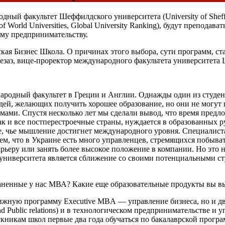
дный факультет Шеффилдского университета (University of Sheff
 World Universities, Global University Ranking), будут препода
ому предпринимательству.
ая Бизнес Школа. О причинах этого выбора, сути программ, ст
аз, вице-проректор международного факультета университета Ш
родный факультет в Греции и Англии. Однажды один из студент
ей, желающих получить хорошее образование, но они не могут пр
ммами. Спустя несколько лет мы сделали вывод, что время пред
 как и все постперестроечные страны, нуждается в образованны
е, чье мышление достигнет международного уровня. Специалиста
ем, что в Украине есть много управленцев, стремящихся побыва
рьеру или занять более высокое положение в компании. Но это н
 университета является сближение со своими потенциальными с
раненные у нас МВА? Какие еще образовательные продукты вы в
стижную программу Executive MBА — управление бизнеса, но и 
 and Public relations) и в технологическом предпринимательстве и
кникам школ первые два года обучаться по бакалаврской програ