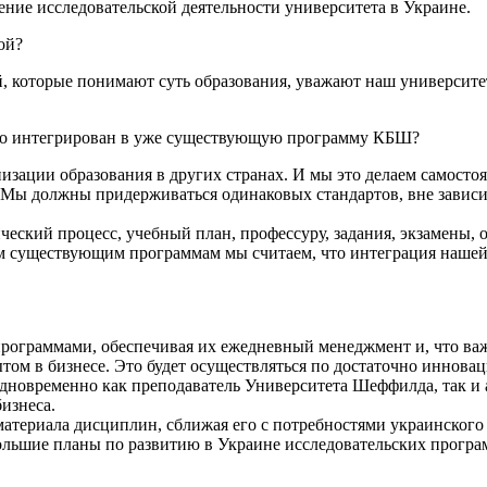
ние исследовательской деятельности университета в Украине.
ой?
 которые понимают суть образования, уважают наш университе
чно интегрирован в уже существующую программу КБШ?
ации образования в других странах. И мы это делаем самостоят
 Мы должны придерживаться одинаковых стандартов, вне зависим
еский процесс, учебный план, профессуру, задания, экзамены, о
им существующим программам мы считаем, что интеграция наше
программами, обеспечивая их ежедневный менеджмент и, что ва
ом в бизнесе. Это будет осуществляться по достаточно инновац
дновременно как преподаватель Университета Шеффилда, так и
изнеса.
атериала дисциплин, сближая его с потребностями украинского 
ольшие планы по развитию в Украине исследовательских програм