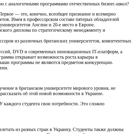
ию с аналогичными программами отечественных бизнес-школ?
Первое — это, конечно, всеобщее признание и всемирно
тов. Имея в профессорском составе пятерых обладателей
 университетов Англии и 20-е место в Европе.
рского диплома по стратегическому менеджменту и
ссоров из различных британских университетов, компетентных
уссий, DVD и современных инновационных IT-платформ, а
грамма открывает возможность роста карьеры в
 наши программы не являются предметом конкуренции.
ени.
чение в британском университете мирового уровня, не
ассказать об этой новой возможности в Украине.
 У каждого студента свои потребности. Это сложно
илетать из разных стран в Украину. Студенты также должны