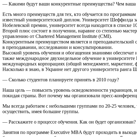
— Какими будут ваши конкурентные преимущества? Чем ваша п
Есть много преимуществ для тех, кто обучается по программам
известный университетский диплом. Университет Шеффилда за
Нобелевской премии, университет всегда находится в списке 1
Второй плюс состоит в получении, наравне со степенью масте
управлению от Chartered Management Institute (CMI).
Конкурентным преимуществом является и преподавательский с
в преподавании, исследовании и консультировании.
Высокий уровень обучения и обогащения знаниями обеспечат
также международное двухнедельное обучение в университете
международных корпорациях (общий менеджмент, маркетинг, фи
Насколько я знаю, в Украине нет другого университета ранга
— Сколько студентов планируете принять в 2010 году?
Наша цель — повысить уровень осведомленности украинцев, и
покидая страны. Вот почему мы организовали пресс-конференц
Мы всегда работаем с небольшими группами по 20-25 человек, 
осуществить, имея большие группы.
— Расскажите о процессе обучения. Как он будет организован?
Занятия по программе Executive MBA будут проходить в выходн