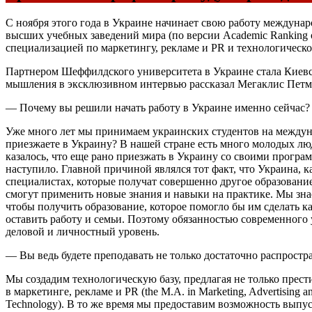
С ноября этого года в Украине начинает свою работу междунаро
высших учебных заведений мира (по версии Academic Ranking of
специализацией по маркетингу, рекламе и PR и технологическ
Партнером Шеффилдского университета в Украине стала Киевск
мышления в эксклюзивном интервью рассказал Мегаклис Петмез
— Почему вы решили начать работу в Украине именно сейчас?
Уже много лет мы принимаем украинских студентов на междуна
приезжаете в Украину? В нашей стране есть много молодых люд
казалось, что еще рано приезжать в Украину со своими програ
наступило. Главной причиной являлся тот факт, что Украина,
специалистах, которые получат совершенно другое образовани
смогут применить новые знания и навыки на практике. Мы зна
чтобы получить образование, которое помогло бы им сделать ка
оставить работу и семьи. Поэтому обязанностью современного
деловой и личностный уровень.
— Вы ведь будете преподавать не только достаточно распрост
Мы создадим технологическую базу, предлагая не только пре
в маркетинге, рекламе и PR (the M.A. in Marketing, Advertising
Technology). В то же время мы предоставим возможность выпус