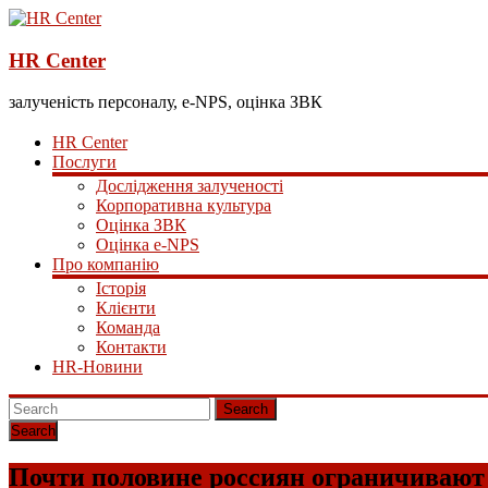
HR Center
залученість персоналу, e-NPS, оцінка ЗВК
HR Center
Послуги
Дослідження залученості
Корпоративна культура
Оцінка ЗВК
Оцінка e-NPS
Про компанію
Історія
Клієнти
Команда
Контакти
HR-Новини
Search
Почти половине россиян ограничивают 