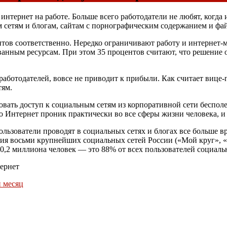
тернет на работе. Больше всего работодатели не любят, когда и
 сетям и блогам, сайтам с порнографическим содержанием и фа
ентов соответственно. Нередко ограничивают работу и интернет
рованным ресурсам. При этом 35 процентов считают, что решение
аботодателей, вовсе не приводит к прибыли. Как считает вице-
тям.
овать доступ к социальным сетям из корпоративной сети беспол
 Интернет проник практически во все сферы жизни человека, и 
ользователи проводят в социальных сетях и блогах все больше в
рия восьми крупнейших социальных сетей России («Мой круг»,
 20,2 миллиона человек — это 88% от всех пользователей социаль
тернет
 месяц