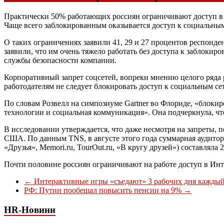
Практически 50% работающих россиян ограничивают доступ в ин
Чаще всего заблокированным оказывается доступ к социальным
О таких ограничениях заявили 41, 29 и 27 процентов респонд
заявили, что им очень тяжело работать без доступа к заблоки
службы безопасности компании.
Корпоративный запрет соцсетей, вопреки мнению целого ряда р
работодателям не следует блокировать доступ к социальным се
По словам Розвелл на симпозиуме Gartner во Флориде, «блокир
технологии и социальная коммуникация». Она подчеркнула, что
В исследовании утверждается, что даже несмотря на запреты, п
США. По данным TNS, в августе этого года суммарная аудито
«Друзья», Memori.ru, TourOut.ru, «В кругу друзей») составляла
Почти половине россиян ограничивают на работе доступ в Ин
←
Интерактивные игры «съедают» 3 рабочих дня каждый
РФ: Путин пообещал повысить пенсии на 9%
→
HR-Новини