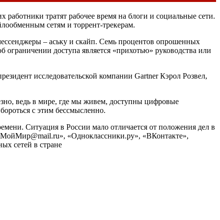
х работники тратят рабочее время на блоги и социальные сети.
йлообменным сетям и торрент-трекерам.
-мессенджеры – аську и скайп. Семь процентов опрошенных
 об ограничении доступа является «прихотью» руководства или
президент исследовательской компании Gartner Кэрол Розвел,
езно, ведь в мире, где мы живем, доступны цифровые
бороться с этим бессмысленно.
ремени. Ситуация в России мало отличается от положения дел в
 «МойМир@mail.ru», «Одноклассники.ру», «ВКонтакте»,
ных сетей в стране