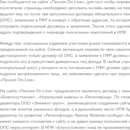
Как сообщается на сайте «Пенсия On-Line», для того чтобы перев
посетителю страницы необходимо заполнить онлайн-заявку на пе
вышлет ему по почте три заполненных договора обязательного пе
(ОПС), заявление в ПФР и конверт с обратным адресом, по котор
отправить подписанные договоры и заявление. После этого сделав
ждать подтверждения о переводе пенсионных накоплений в НПФ.
Между тем, опрошенные изданием участники рынка сомневаются в 
предлагаемой на сайте. Сейчас желающие перевести свои накопл
дистанционно только договор об ОПС, а заявление в ПФР должны 
подписать его в присутствии доверенных лиц фонда. В любом случ
специальный агент, у которого есть соглашение с ПФР, должен удо
подписи застрахованного лица, что невозможно сделать при пере
«Пенсия On-Line».
На сайте «Пенсия On-Line» предлагается заключить договор с тр
«Благосостояние», «Норильский никель» и «Регионфонд». По сло
директора ООО «Элемент групп», занимавшегося созданием сайта
качестве агентов указанных фондов, а в дальнейшем число НПФ бу
директор по развитию «Регионфонда» Виктор Яковлев сообщил «К
имеет никакого отношения к сайту и не давал никому полномочий 
ОПС через интернет. В НПФ «Благостояние» пока не прокоммент