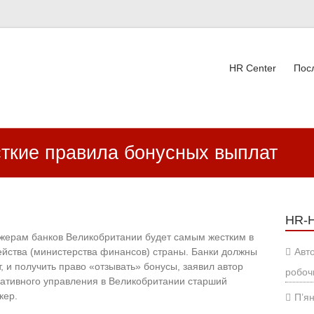
HR Center
Пос
ВК
сткие правила бонусных выплат
HR-
жерам банков Великобритании будет самым жестким в
чейства (министерства финансов) страны. Банки должны
Авт
, и получить право «отзывать» бонусы, заявил автор
робоч
ративного управления в Великобритании старший
кер.
П’ян