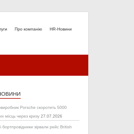
луги
Про компанію
HR-Новини
НОВИНИ
овиробник Porsche скоротить 5000
их місць через кризу
27.07.2026
і бортпровідники зірвали рейс British