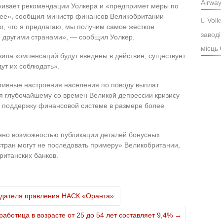
Airwa
живает рекомендации Уолкера и «предпримет меры по
орее», сообщил министр финансов Великобритании
Vol
о, что я предлагаю, мы получим самое жесткое
заводі
 другими странами», — сообщил Уолкер.
місць
авила компенсаций будут введены в действие, существует
дут их соблюдать».
ативные настроения населения по поводу выплат
я глубочайшему со времен Великой депрессии кризису
о поддержку финансовой системе в размере более
ено возможностью публикации деталей бонусных
стран могут не последовать примеру» Великобритании,
ританских банков.
седателя правления НАСК «Оранта».
работица в возрасте от 25 до 54 лет составляет 9,4%
→