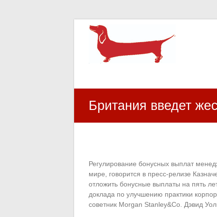
HR Center
залученість персоналу, e-NPS, оцінка З
Британия введет же
Регулирование бонусных выплат менед
мире, говорится в пресс-релизе Казна
отложить бонусные выплаты на пять лет
доклада по улучшению практики корпо
советник Morgan Stanley&Co. Дэвид Уол