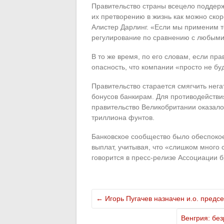
Правительство страны всецело поддер
их претворению в жизнь как можно ск
Алистер Дарлинг. «Если мы применим т
регулирование по сравнению с любыми
В то же время, по его словам, если пр
опасность, что компании «просто не бу
Правительство старается смягчить нег
бонусов банкирам. Для противодействи
правительство Великобритании оказал
триллиона фунтов.
Банковское сообщество было обеспоко
выплат, учитывая, что «слишком много 
говорится в пресс-релизе Ассоциации б
←
Игорь Пугачев назначен и.о. пред
Венгрия: без