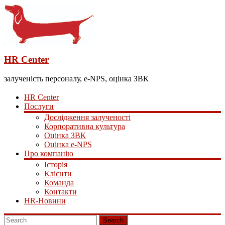
HR Center
залученість персоналу, e-NPS, оцінка ЗВК
HR Center
Послуги
Дослідження залученості
Корпоративна культура
Оцінка ЗВК
Оцінка e-NPS
Про компанію
Історія
Клієнти
Команда
Контакти
HR-Новини
Search