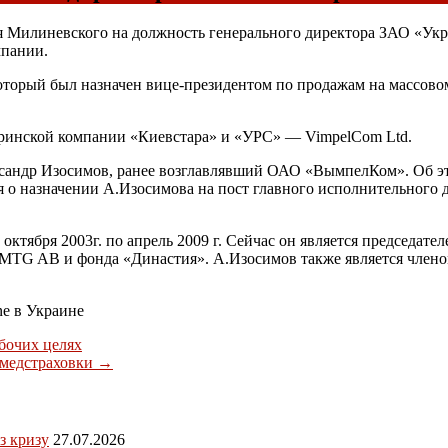
илиневского на должность генерального директора ЗАО «Укра
мпании.
оторый был назначен вице-президентом по продажам на массов
еринской компании «Киевстара» и «УРС» — VimpelCom Ltd.
сандр Изосимов, ранее возглавлявший ОАО «ВымпелКом». Об эт
сия о назначении А.Изосимова на пост главного исполнительного
ктября 2003г. по апрель 2009 г. Сейчас он является председат
MTG AB и фонда «Династия». А.Изосимов также является члено
e в Украине
бочих целях
 медстраховки
→
з кризу
27.07.2026