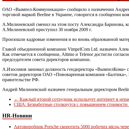
ОАО «Вымпел-Коммуникации» сообщило о назначении Андрея М
торговой маркой Beeline в Украине, говорится в сообщении ко
А.Милиневский сменил на этом посту Александра Баринова, к
А.Милиневский приступил 30 ноября 2009 г.
Произошли кадровые изменения и во вновь образованной мат
Главой объединенной компании VimpelCom Ltd. назначен Алек
Как отмечается в сообщении, Altimo и Telenor достигли согла
председателем совета директоров компании.
А.Изосимов занимал должность гендиректора «ВымпелКома» с о
советов директоров ОАО «Пивоваренная компания «Балтика», 
правительстве РФ.
Андрей Милиневский назначен генеральным директором Beelin
←
Каждый второй сотрудник использует интернет в нера
США: Безработные столкнутся с повышением стоимости
HR-Новини
Автовиробник Porsche скоротить 5000 робочих місць чере