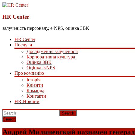
HR Center
залученість персоналу, e-NPS, оцінка ЗВК
HR Center
Послуги
Дослідження залученості
Корпоративна культура
Оцінка ЗВК
Оцінка e-NPS
Про компанію
Історія
Клієнти
Команда
Контакти
HR-Новини
Search
Андрей Милиневский назначен генерал