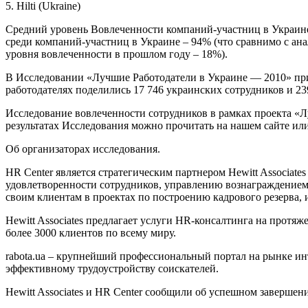
5. Hilti (Ukraine)
Средний уровень Вовлеченности компаний-участниц в Украине 
среди компаний-участниц в Украине – 94% (что сравнимо с ан
уровня вовлеченности в прошлом году – 18%).
В Исследовании «Лучшие Работодатели в Украине — 2010» при
работодателях поделились 17 746 украинских сотрудников и 23
Исследование вовлеченности сотрудников в рамках проекта «Лу
результатах Исследования можно прочитать на нашем сайте или
Об организаторах исследования.
HR Center является стратегическим партнером Hewitt Associat
удовлетворенности сотрудников, управлению вознаграждением
своим клиентам в проектах по построению кадрового резерва
Hewitt Associates предлагает услуги HR-консалтинга на протя
более 3000 клиентов по всему миру.
rabota.ua – крупнейший профессиональный портал на рынке инт
эффективному трудоустройству соискателей.
Hewitt Associates и HR Center сообщили об успешном заверше