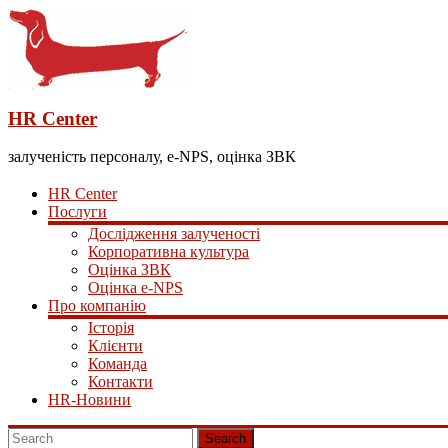
HR Center
залученість персоналу, e-NPS, оцінка ЗВК
HR Center
Послуги
Дослідження залученості
Корпоративна культура
Оцінка ЗВК
Оцінка e-NPS
Про компанію
Історія
Клієнти
Команда
Контакти
HR-Новини
Search