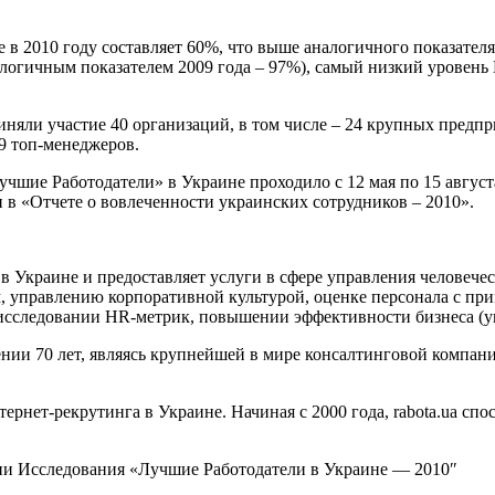
в 2010 году составляет 60%, что выше аналогичного показател
алогичным показателем 2009 года – 97%), самый низкий уровень
няли участие 40 организаций, в том числе – 24 крупных предп
9 топ-менеджеров.
чшие Работодатели» в Украине проходило с 12 мая по 15 август
 в «Отчете о вовлеченности украинских сотрудников – 2010».
es в Украине и предоставляет услуги в сфере управления челове
, управлению корпоративной культурой, оценке персонала с пр
, исследовании HR-метрик, повышении эффективности бизнеса (
жении 70 лет, являясь крупнейшей в мире консалтинговой компа
ернет-рекрутинга в Украине. Начиная с 2000 года, rabota.ua с
нии Исследования «Лучшие Работодатели в Украине — 2010″