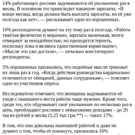
14% работающих россиян задумываются об увольнении раз в
месяц. В основном это происходит накануне зарплаты. «В
конце месяца, когда должна быть выплата зарплаты, но её уже
полгода как нет», — рассказывает один из опрошенных.
10% респондентов думают на эту тему раз в полгода. «Работа
тяжёлая физически и морально, зарплата маленькая, мозги
отмирают за ненадобностью, но приходится терпеть,
поскольку пока я являюсь единственным кормильцем»;
«Мысли эти уже достали», — печально констатируют
респонденты.
5% опрошенных признались, что подобные мысли тревожат
их лишь раз в год. «Когда действия руководства кардинально
отличаются от обещаний, данных сотрудникам», — поясняет
один из участников опроса.
Исследователи отмечают, что женщины задумываются об
уходе с нынешнего места работы чаще мужчин. Кроме того,
среди тех, кто обдумывает своё увольнение по несколько раз в
день, преобладают россияне с невысокими доходами – до 20
тысяч рублей в месяц (5,25 тыс.грн.**) — таких 17%.
В том, что они довольны нынешней работой и даже не
думают о том, чтобы её покинуть, признались 16%