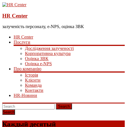
HR Center
залученість персоналу, e-NPS, оцінка ЗВК
HR Center
Послуги
Дослідження залученості
Корпоративна культура
Оцінка ЗВК
Оцінка e-NPS
Про компанію
Історія
Клієнти
Команда
Контакти
HR-Новини
Search
Каждый десятый