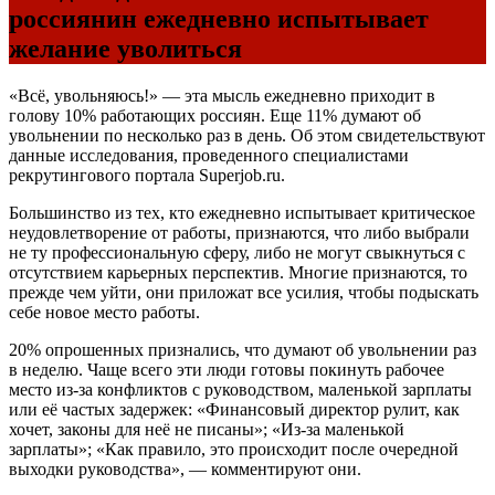
россиянин ежедневно испытывает
желание уволиться
«Всё, увольняюсь!» — эта мысль ежедневно приходит в
голову 10% работающих россиян. Еще 11% думают об
увольнении по несколько раз в день. Об этом свидетельствуют
данные исследования, проведенного специалистами
рекрутингового портала Superjob.ru.
Большинство из тех, кто ежедневно испытывает критическое
неудовлетворение от работы, признаются, что либо выбрали
не ту профессиональную сферу, либо не могут свыкнуться с
отсутствием карьерных перспектив. Многие признаются, то
прежде чем уйти, они приложат все усилия, чтобы подыскать
себе новое место работы.
20% опрошенных признались, что думают об увольнении раз
в неделю. Чаще всего эти люди готовы покинуть рабочее
место из-за конфликтов с руководством, маленькой зарплаты
или её частых задержек: «Финансовый директор рулит, как
хочет, законы для неё не писаны»; «Из-за маленькой
зарплаты»; «Как правило, это происходит после очередной
выходки руководства», — комментируют они.