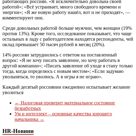
работающих россиян. «Я исключительно довольна своей
работой»; «Всё устраивает, много свободного времени и
энергии»; «Я же новую работу нашёл, вот и не приходят», —
комментируют они.
Среди довольных работой больше мужчин, чем женщин (19%
против 13%). Кроме того, исследование показывает, что чаще
остальных в ладу с работодателем находятся респонденты, чей
оклад превышает 50 тысяч рублей в месяц (20%).
14% россиян затруднились с ответом на поставленный
вопрос: «Я не хочу писать заявление, но хочу работать в
другой компании»; «Писать заявление об уходе я стану только
тогда, когда определюсь с новым местом»; «Если задумаю
увольняться, то уволюсь. А в игры я не играю».
Каждый десятый россиянин ежедневно испытывает желание
уволиться
←
Налоговая проверит материальное состояние
безработных
Ум и интеллект – основные качества хорошего
начальника
→
HR-Новини