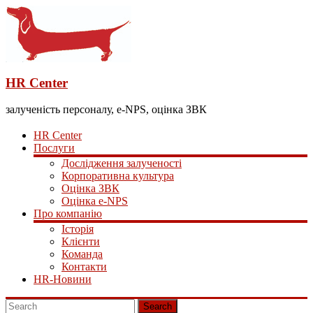
HR Center
залученість персоналу, e-NPS, оцінка ЗВК
HR Center
Послуги
Дослідження залученості
Корпоративна культура
Оцінка ЗВК
Оцінка e-NPS
Про компанію
Історія
Клієнти
Команда
Контакти
HR-Новини
Search