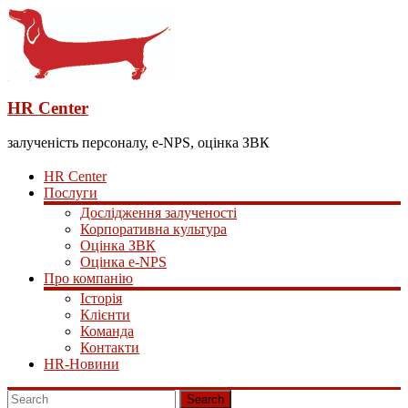
HR Center
залученість персоналу, e-NPS, оцінка ЗВК
HR Center
Послуги
Дослідження залученості
Корпоративна культура
Оцінка ЗВК
Оцінка e-NPS
Про компанію
Історія
Клієнти
Команда
Контакти
HR-Новини
Search