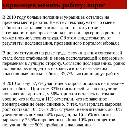
украинцев менять работу: опрос
В 2010 году больше половины украинцев остались на
прежнем месте работы. Вместе с тем, задуматься о смене
работы их заставляет низкая зарплата, отсутствие
возможности для профессионального и карьерного роста, а
также плохие условия труда. Об этом свидетельствуют
результаты исследования, проведенного порталом rabota.ua.
В целом ситуация на рыке труда с точки зрения соискателей
стала более стабильной и вновь располагающей к карьерным
переменам в лучшую сторону. Согласно исследованию, ровно
половина респондентов находится в так называемом
«пассивном» поиске работы, 35,7% – активно ищут работу.
В 2010-м году 57,7% участников опроса остались на прежнем
месте работы. При этом 33% соискателей за год получили
повышение зарплаты, у 56% зарплата осталась на том же
уровне, что и была, а 11% отметили, что их законное
вознаграждение было снижено. У тех, чья зарплата выросла,
рост составил 10-15% в 28% случаев, незначительно, до 10%
увеличились доходы 24% граждан, на 16-25% выросли
зарплаты у 25,5% опрошенных. Лишь 10% респондентов
получили более 50% прибавки к жалованию.