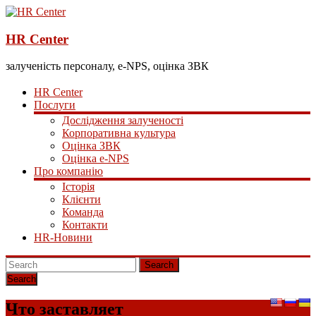
HR Center
залученість персоналу, e-NPS, оцінка ЗВК
HR Center
Послуги
Дослідження залученості
Корпоративна культура
Оцінка ЗВК
Оцінка e-NPS
Про компанію
Історія
Клієнти
Команда
Контакти
HR-Новини
Search
Что заставляет