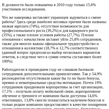
В должности были повышены в 2010 году только 15,6%
участников исследования.
Что же наверняка заставляет украинцев задуматься о смене
работы? Здесь среди наиболее весомых причин были названы:
низкая зарплата (74%), отсутствие возможности для
профессионального роста (39,2%) и для карьерного роста
(35%), а также плохие условия работы (27,7%). Плохие
отношения с начальством заставят уйти 25,8% сотрудников,
также для многих важны официальное трудоустройство и
отношения в коллективе (18,7% и 12,7% соответственно)
(данный вопрос предполагал выбор нескольких вариантов
ответов, в следствие чего в сумме ответы составляют более
100%).
Работодатели в прошедшем году не слишком баловали
сотрудников дополнительными привилегиями. Так у 54,9%
респондентов отсутствовали какие бы то ни было бонусы,
премии и нематериальные средства мотивации. Почти 19%
сотрудников праздновали корпоративы за счет организации,
17,1% – получали оплату мобильной связи, корпоративное
обучение и тренинги от компании были доступны 14,6%
ответивших, 13,8% смогли похвастаться наличием бонусов и
только редкие компании предоставляют в качестве поощрения
своим сотрудникам страховку, оплату проезда, бесплатные