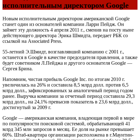
исполнительным директором Google
Новым исполнительным директором американской Google
станет один из основателей компании Ларри Пейдж. Он
займет эту должность 4 апреля 2011 г., сменив на посту ныне
действующего директора Эрика Шмидта, передает РБК со
ссылкой на Associated Press.
55-летний Э.Шмидт, возглавлявший компанию с 2001 г.,
останется в Google в качестве председателя правления, а также
будет советником Л.Пейджа и другого основателя Google —
Сергея Брина.
Напомним, чистая прибыль Google Inc. по итогам 2010 г.
увеличилась на 26% и составила 8,5 млрд долл. против 6,5
млрд долл., зафиксированных за аналогичный период годом
ранее. Выручка компании за отчетный период составила 29,3
млрд долл., на 24,1% превысив показатель в 23,6 млрд долл.,
достигнутый за 2009 г.
Google — американская компания, владеющая первой в мире
по популярности поисковой системой, обрабатывающей 41
млрд 345 млн запросов в месяц. Ее доля на рынке превышает
60%. Штаб-квартира организации расположена в г.Маунтин-