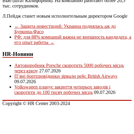
Вью (штат Калифорния). На компанию работают более 20,5
тыс. сотрудников.
Л.Пейдж станет новым исполнительным директором Google
←
Защита инвестиций: Украина поднялась аж до
Буркина-Фасо
РФ: для 88% компаний важна не внешность кандидата, а
его опыт работы
→
HR-Новини
Автовиробник Porsche скоротить 5000 робочих місць
через кризу
27.07.2026
П’яні бортпровідники зірвали рейс British Airways
09.07.2026
Volkswagen планує закриття чотирьох заводів і
скоротити до 100 тисяч робочих місць
09.07.2026
Copyright © HR Center 2003-2024