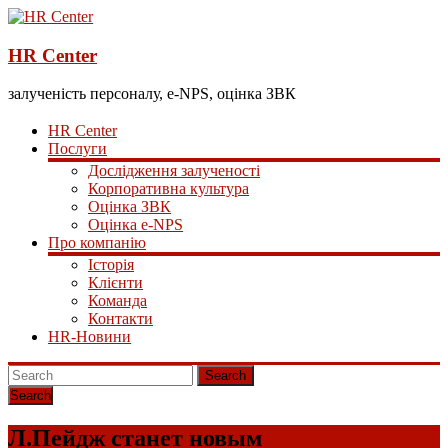
HR Center
залученість персоналу, e-NPS, оцінка ЗВК
HR Center
Послуги
Дослідження залученості
Корпоративна культура
Оцінка ЗВК
Оцінка e-NPS
Про компанію
Історія
Клієнти
Команда
Контакти
HR-Новини
Search
Л.Пейдж станет новым