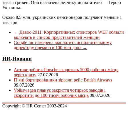
тысяч гривен. Она назначена летчику-испытателю — Герою
Украины.
Около 8,5 млн. украинских пенсионеров получают меньше 1
тыс.грн.
←
Давос-2011: Корпоративных спонсоров WEF обязали
включать в список представителей женщин
Google Inc намерена выплатить исполнительному
директору премию в 100 млн долл
→
HR-Новини
Автовиробник Porsche скоротить 5000 робочих місць
через кризу
27.07.2026
П’яні бортпровідники зірвали рейс British Airways
09.07.2026
Volkswagen планує закриття чотирьох заводів і
скоротити до 100 тисяч робочих місць
09.07.2026
Copyright © HR Center 2003-2024