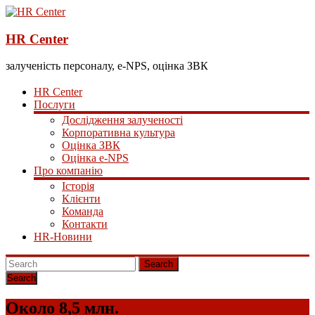
HR Center
залученість персоналу, e-NPS, оцінка ЗВК
HR Center
Послуги
Дослідження залученості
Корпоративна культура
Оцінка ЗВК
Оцінка e-NPS
Про компанію
Історія
Клієнти
Команда
Контакти
HR-Новини
Search
Около 8,5 млн.