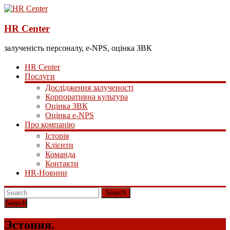
HR Center
залученість персоналу, e-NPS, оцінка ЗВК
HR Center
Послуги
Дослідження залученості
Корпоративна культура
Оцінка ЗВК
Оцінка e-NPS
Про компанію
Історія
Клієнти
Команда
Контакти
HR-Новини
Search
Эстония.