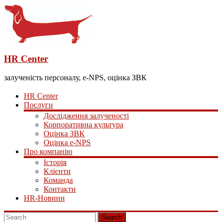
HR Center
залученість персоналу, e-NPS, оцінка ЗВК
HR Center
Послуги
Дослідження залученості
Корпоративна культура
Оцінка ЗВК
Оцінка e-NPS
Про компанію
Історія
Клієнти
Команда
Контакти
HR-Новини
Search