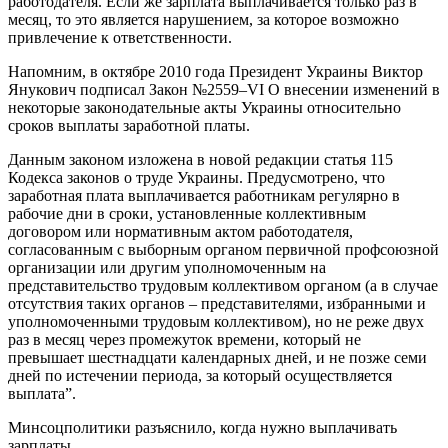
работодателя. Если же зарплата выплачивается только раз в
месяц, то это является нарушением, за которое возможно
привлечение к ответственности.
Напомним, в октябре 2010 года Президент Украины Виктор
Янукович подписал Закон №2559–VІ О внесении изменений в
некоторые законодательные акты Украины относительно
сроков выплаты заработной платы.
Данным законом изложена в новой редакции статья 115
Кодекса законов о труде Украины. Предусмотрено, что
заработная плата выплачивается работникам регулярно в
рабочие дни в сроки, установленные коллективным
договором или нормативным актом работодателя,
согласованным с выборным органом первичной профсоюзной
организации или другим уполномоченным на
представительство трудовым коллективом органом (а в случае
отсутствия таких органов – представителями, избранными и
уполномоченными трудовым коллективом), но не реже двух
раз в месяц через промежуток времени, который не
превышает шестнадцати календарных дней, и не позже семи
дней по истечении периода, за который осуществляется
выплата”.
Минсоцполитики разъяснило, когда нужно выплачивать
зарплаты