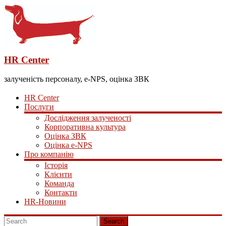
HR Center
залученість персоналу, e-NPS, оцінка ЗВК
HR Center
Послуги
Дослідження залученості
Корпоративна культура
Оцінка ЗВК
Оцінка e-NPS
Про компанію
Історія
Клієнти
Команда
Контакти
HR-Новини
Search