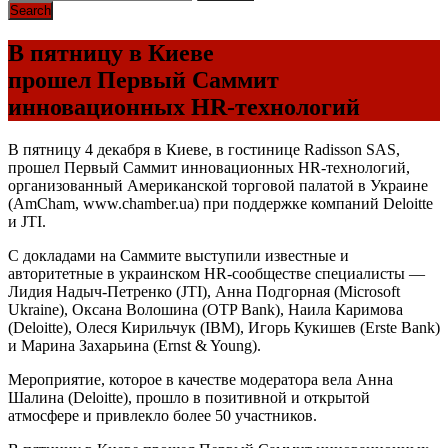
В пятницу в Киеве
прошел Первый Саммит
инновационных HR-технологий
В пятницу 4 декабря в Киеве, в гоcтинице Radisson SAS,
прошел Первый Саммит инновационных HR-технологий,
организованный Американской торговой палатой в Украине
(AmCham, www.chamber.ua) при поддержке компаний Deloitte
и JTI.
С докладами на Саммите выступили известные и
авторитетные в украинском HR-сообществе специалисты —
Лидия Надыч-Петренко (JTI), Анна Подгорная (Microsoft
Ukraine), Оксана Волошина (OTP Bank), Наила Каримова
(Deloitte), Олеся Кирильчук (IBM), Игорь Кукишев (Erste Bank)
и Марина Захарьина (Ernst & Young).
Мероприятие, которое в качестве модератора вела Анна
Шалина (Deloitte), прошло в позитивной и открытой
атмосфере и привлекло более 50 участников.