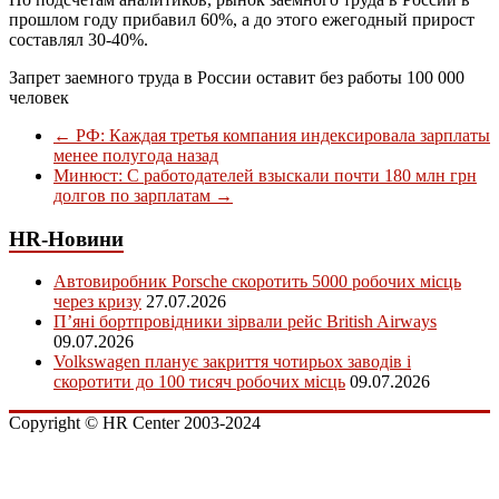
прошлом году прибавил 60%, а до этого ежегодный прирост
составлял 30-40%.
Запрет заемного труда в России оставит без работы 100 000
человек
←
РФ: Каждая третья компания индексировала зарплаты
менее полугода назад
Минюст: С работодателей взыскали почти 180 млн грн
долгов по зарплатам
→
HR-Новини
Автовиробник Porsche скоротить 5000 робочих місць
через кризу
27.07.2026
П’яні бортпровідники зірвали рейс British Airways
09.07.2026
Volkswagen планує закриття чотирьох заводів і
скоротити до 100 тисяч робочих місць
09.07.2026
Copyright © HR Center 2003-2024