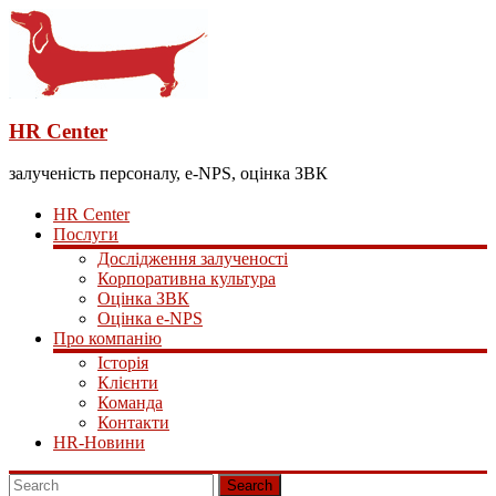
HR Center
залученість персоналу, e-NPS, оцінка ЗВК
HR Center
Послуги
Дослідження залученості
Корпоративна культура
Оцінка ЗВК
Оцінка e-NPS
Про компанію
Історія
Клієнти
Команда
Контакти
HR-Новини
Search