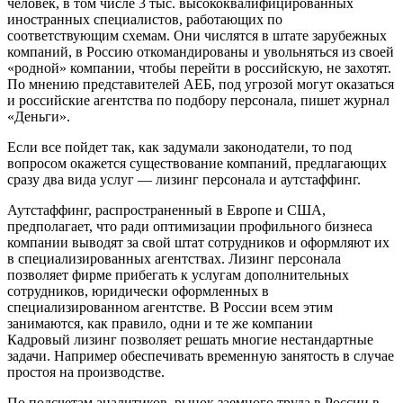
человек, в том числе 3 тыс. высококвалифицированных
иностранных специалистов, работающих по
соответствующим схемам. Они числятся в штате зарубежных
компаний, в Россию откомандированы и увольняться из своей
«родной» компании, чтобы перейти в российскую, не захотят.
По мнению представителей АЕБ, под угрозой могут оказаться
и российские агентства по подбору персонала, пишет журнал
«Деньги».
Если все пойдет так, как задумали законодатели, то под
вопросом окажется существование компаний, предлагающих
сразу два вида услуг — лизинг персонала и аутстаффинг.
Аутстаффинг, распространенный в Европе и США,
предполагает, что ради оптимизации профильного бизнеса
компании выводят за свой штат сотрудников и оформляют их
в специализированных агентствах. Лизинг персонала
позволяет фирме прибегать к услугам дополнительных
сотрудников, юридически оформленных в
специализированном агентстве. В России всем этим
занимаются, как правило, одни и те же компании
Кадровый лизинг позволяет решать многие нестандартные
задачи. Например обеспечивать временную занятость в случае
простоя на производстве.
По подсчетам аналитиков, рынок заемного труда в России в