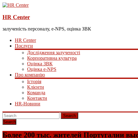
HR Center
залученість персоналу, e-NPS, оцінка ЗВК
HR Center
Послуги
Дослідження залученості
Корпоративна культура
Оцінка ЗВК
Оцінка e-NPS
Про компанію
Історія
Клієнти
Команда
Контакти
HR-Новини
Search
Более 200 тыс. жителей Португалии вы