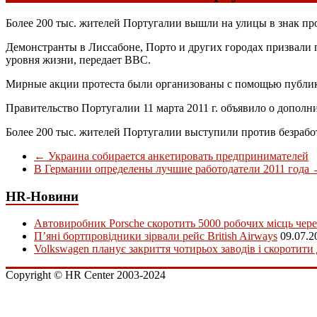
Более 200 тыс. жителей Португалии вышли на улицы в знак про
Демонстранты в Лиссабоне, Порто и других городах призвали п
уровня жизни, передает ВВС.
Мирные акции протеста были организованы с помощью публик
Правительство Португалии 11 марта 2011 г. объявило о допол
Более 200 тыс. жителей Португалии выступили против безраб
←
Украина собирается анкетировать предпринимателей
В Германии определены лучшие работодатели 2011 года
HR-Новини
Автовиробник Porsche скоротить 5000 робочих місць чере
П’яні бортпровідники зірвали рейс British Airways
09.07.2
Volkswagen планує закриття чотирьох заводів і скоротити
Copyright © HR Center 2003-2024