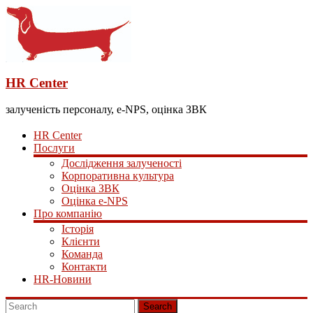
HR Center
залученість персоналу, e-NPS, оцінка ЗВК
HR Center
Послуги
Дослідження залученості
Корпоративна культура
Оцінка ЗВК
Оцінка e-NPS
Про компанію
Історія
Клієнти
Команда
Контакти
HR-Новини
Search