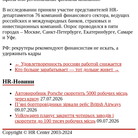
В исследовании приняли участие представителей HR-
департаментов 76 компаний финансового сектора, ведущих
российских и международных банков, страховых и
инвестиционных компаний. Опрос проводился в пяти
городах – Москве, Санкт-Петербурге, Екатеринбурге, Самаре
и Уфе.
РФ: рекрутеры рекомендуют финансистам не искать, а
удерживать кадры
←
Удовлетворенность россиян работой снижается
Кто больше зарабатывает — тот дольше живет
→
HR-Новини
Автовиробник Porsche скоротить 5000 робочих місць
через кризу
27.07.2026
П’яні бортпровідники зірвали рейс British Airways
09.07.2026
Volkswagen планує закриття чотирьох заводів і
скоротити до 100 тисяч робочих місць
09.07.2026
Copyright © HR Center 2003-2024