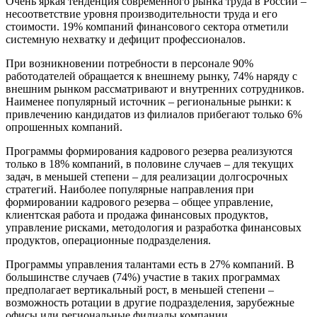
Очень яркая тенденция современного рынка труда в России –
несоответствие уровня производительности труда и его
стоимости. 19% компаний финансового сектора отметили
системную нехватку и дефицит профессионалов.
При возникновении потребности в персонале 90%
работодателей обращается к внешнему рынку, 74% наряду с
внешним рынком рассматривают и внутренних сотрудников.
Наименее популярный источник – региональные рынки: к
привлечению кандидатов из филиалов прибегают только 6%
опрошенных компаний.
Программы формирования кадрового резерва реализуются
только в 18% компаний, в половине случаев – для текущих
задач, в меньшей степени – для реализации долгосрочных
стратегий. Наиболее популярные направления при
формировании кадрового резерва – общее управление,
клиентская работа и продажа финансовых продуктов,
управление рисками, методология и разработка финансовых
продуктов, операционные подразделения.
Программы управления талантами есть в 27% компаний. В
большинстве случаев (74%) участие в таких программах
предполагает вертикальный рост, в меньшей степени –
возможность ротации в другие подразделения, зарубежные
офисы или региональные филиалы компании.