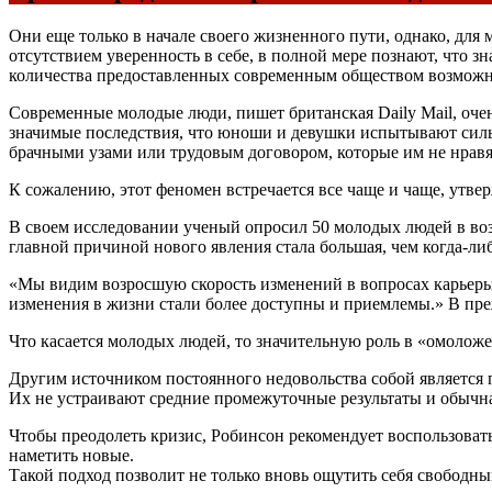
Они еще только в начале своего жизненного пути, однако, для
отсутствием уверенность в себе, в полной мере познают, что з
количества предоставленных современным обществом возможн
Современные молодые люди, пишет британская Daily Mail, очень
значимые последствия, что юноши и девушки испытывают силь
брачными узами или трудовым договором, которые им не нравя
К сожалению, этот феномен встречается все чаще и чаще, утве
В своем исследовании ученый опросил 50 молодых людей в возр
главной причиной нового явления стала большая, чем когда-ли
«Мы видим возросшую скорость изменений в вопросах карьеры,
изменения в жизни стали более доступны и приемлемы.» В преж
Что касается молодых людей, то значительную роль в «омоложе
Другим источником постоянного недовольства собой является п
Их не устраивают средние промежуточные результаты и обычна
Чтобы преодолеть кризис, Робинсон рекомендует воспользоват
наметить новые.
Такой подход позволит не только вновь ощутить себя свободным