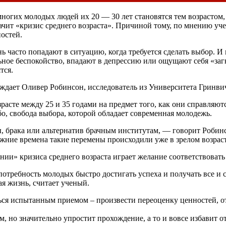
 многих молодых людей их 20 — 30 лет становятся тем возрастом
начит «кризис среднего возраста». Причиной тому, по мнению уч
остей.
 часто попадают в ситуацию, когда требуется сделать выбор. И 
ное беспокойство, впадают в депрессию или ощущают себя «заг
тся.
рждает Оливер Робинсон, исследователь из Университета Гринви
асте между 25 и 35 годами на предмет того, как они справляютс
бо, свобода выбора, которой обладает современная молодежь.
 брака или альтернатив брачным институтам, — говорит Робинсо
ние времена такие перемены происходили уже в зрелом возрасте
нии» кризиса среднего возраста играет желание соответствоват
отребность молодых быстро достигать успеха и получать все и с
я жизнь, считает ученый.
ься испытанным приемом – произвести переоценку ценностей, от
, но значительно упростит прохождение, а то и вовсе избавит о