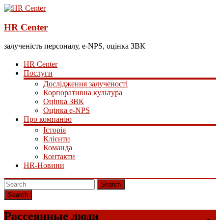
HR Center
залученість персоналу, e-NPS, оцінка ЗВК
HR Center
Послуги
Дослідження залученості
Корпоративна культура
Оцінка ЗВК
Оцінка e-NPS
Про компанію
Історія
Клієнти
Команда
Контакти
HR-Новини
Search
Рассеянные люди