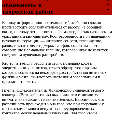
незаменимы в
творческой работе
В эпоху информационных технологий особенно сложно
противостоять соблазну отвлечься от работы «в соседнем
окне», поэтому остро стоит проблема людей с так называемым
«рассеянным вниманием». Рост рассеянности при нынешних
потоках информации — интернет, соцсети, телевидение,
радио, инстант-мессенджеры, телефон, смс, спам — это
совершенно нормальное явление, которое никак не является
следствием душевных расстройств.
Кто-то пытается преодолеть себя с помощью кофе и
энергетических напитков, кто-то обращается к врачам,
которые, ссылаясь на некоторые расстройства когнитивных
функций мозга, считают это настоящим заболеванием и
предлагают лечить.
Группа исследователей из Лондонского университетского
колледжа (Великобритания) выяснила, чем отличаются
внимательные люди от невнимательных. Выяснилось, что
рассеянность происходит из-за того, что при созревании у
мозга остается много ненужных и неупорядоченных
контактов между нервными клетками. Для того чтобы