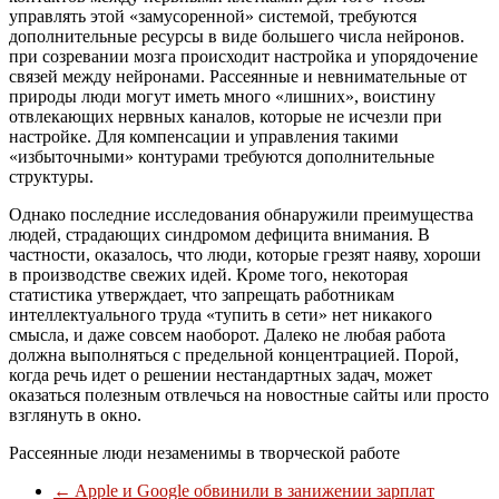
управлять этой «замусоренной» системой, требуются
дополнительные ресурсы в виде большего числа нейронов.
при созревании мозга происходит настройка и упорядочение
связей между нейронами. Рассеянные и невнимательные от
природы люди могут иметь много «лишних», воистину
отвлекающих нервных каналов, которые не исчезли при
настройке. Для компенсации и управления такими
«избыточными» контурами требуются дополнительные
структуры.
Однако последние исследования обнаружили преимущества
людей, страдающих синдромом дефицита внимания. В
частности, оказалось, что люди, которые грезят наяву, хороши
в производстве свежих идей. Кроме того, некоторая
статистика утверждает, что запрещать работникам
интеллектуального труда «тупить в сети» нет никакого
смысла, и даже совсем наоборот. Далеко не любая работа
должна выполняться с предельной концентрацией. Порой,
когда речь идет о решении нестандартных задач, может
оказаться полезным отвлечься на новостные сайты или просто
взглянуть в окно.
Рассеянные люди незаменимы в творческой работе
←
Apple и Google обвинили в занижении зарплат