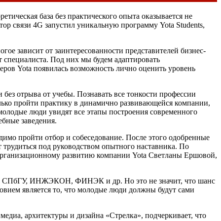
етическая база без практического опыта оказывается не
ор связи 4G запустил уникальную программу Yota Students,
гое зависит от заинтересованности представителей бизнес-
т специалиста. Под них мы будем адаптировать
жеров Yota появилась возможность лично оценить уровень
 без отрыва от учебы. Познавать все тонкости профессии
только пройти практику в динамично развивающейся компании,
 молодые люди увидят все этапы построения современного
ебные заведения.
одимо пройти отбор и собеседование. После этого одобренные
ут трудиться под руководством опытного наставника. По
 организационному развитию компании Yota Светланы Ершовой,
П, СПбГУ, ИНЖЭКОН, ФИНЭК и др. Но это не значит, что шанс
ловием является то, что молодые люди должны будут сами
едиа, архитектуры и дизайна «Стрелка», подчеркивает, что