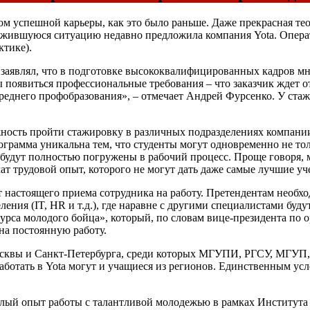
 успешной карьеры, как это было раньше. Даже прекрасная теор
ожившуюся ситуацию недавно предложила компания Yota. Операт
ктике).
аявлял, что в подготовке высококвалифицированных кадров мно
 появиться профессиональные требования – что заказчик ждет о
среднего профобразования», – отмечает Андрей Фурсенко. У ста
жность пройти стажировку в различных подразделениях компании
 Программа уникальна тем, что студенты могут одновременно не 
и будут полностью погружены в рабочий процесс. Проще говоря,
ат трудовой опыт, которого не могут дать даже самые лучшие уч
от настоящего приема сотрудника на работу. Претендентам необх
ения (IT, HR и т.д.), где наравне с другими специалистами буд
курса молодого бойца», который, по словам вице-президента по
на постоянную работу.
 Москвы и Санкт-Петербурга, среди которых МГУПИ, РГСУ, МГУ
работать в Yota могут и учащиеся из регионов. Единственным ус
ый опыт работы с талантливой молодежью в рамках Института м