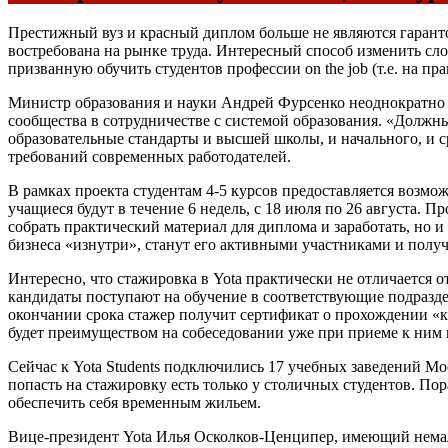
Престижный вуз и красный диплом больше не являются гарантом
востребована на рынке труда. Интересный способ изменить сл
призванную обучить студентов профессии on the job (т.е. на пра
Министр образования и науки Андрей Фурсенко неоднократно з
сообщества в сотрудничестве с системой образования. «Должны
образовательные стандарты и высшей школы, и начального, и 
требований современных работодателей.
В рамках проекта студентам 4-5 курсов предоставляется возмо
учащиеся будут в течение 6 недель, с 18 июля по 26 августа.
собрать практический материал для диплома и заработать, но 
бизнеса «изнутри», станут его активными участниками и получ
Интересно, что стажировка в Yota практически не отличается 
кандидаты поступают на обучение в соответствующие подраздел
окончании срока стажер получит сертификат о прохождении «
будет преимуществом на собеседовании уже при приеме к ним 
Сейчас к Yota Students подключились 17 учебных заведений
попасть на стажировку есть только у столичных студентов. По
обеспечить себя временным жильем.
Вице-президент Yota Илья Осколков-Ценципер, имеющий немал