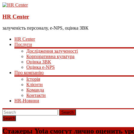
HR Center
залученість персоналу, e-NPS, оцінка ЗВК
HR Center
Послуги
Дослідження залученості
Корпоративна культура
Оцінка ЗВК
Оцінка e-NPS
Про компанію
Історія
Клієнти
Команда
Контакти
HR-Новини
Search
Стажеры Yota смогут лично оценить ур