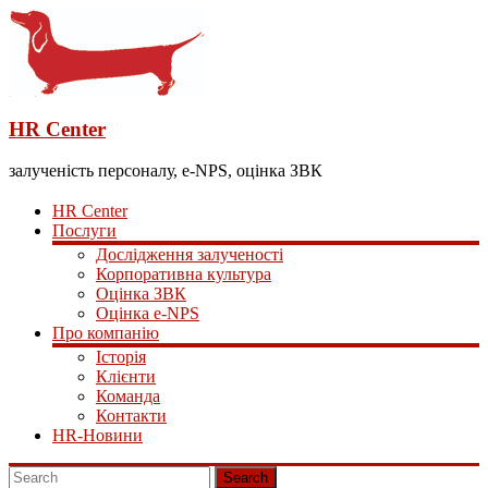
HR Center
залученість персоналу, e-NPS, оцінка ЗВК
HR Center
Послуги
Дослідження залученості
Корпоративна культура
Оцінка ЗВК
Оцінка e-NPS
Про компанію
Історія
Клієнти
Команда
Контакти
HR-Новини
Search