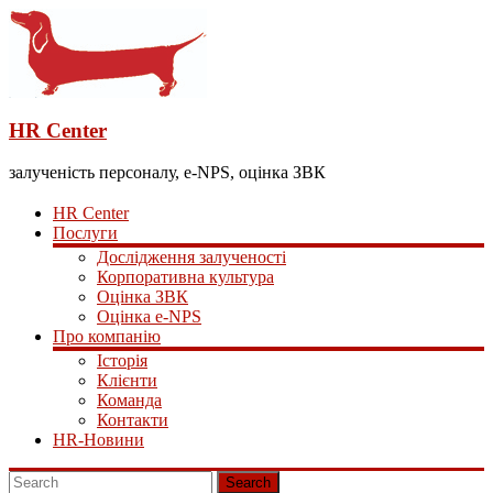
HR Center
залученість персоналу, e-NPS, оцінка ЗВК
HR Center
Послуги
Дослідження залученості
Корпоративна культура
Оцінка ЗВК
Оцінка e-NPS
Про компанію
Історія
Клієнти
Команда
Контакти
HR-Новини
Search